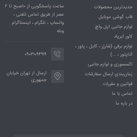
ساعت پاسخگویی از 10صبح تا 6
جدیدترین محصولات
عصر از طریق تماس تلفنی ،
قاب گوشی موبایل
واتساپ ، تلگرام ، اینستاگرام
لوازم جانبی اپل واچ
وبله
کاور ایرپاد
لوازم برقی (شارژر ، کابل ، پاور ،
09031094919
آداپتور ، ...)
اکسسوری و لوازم جانبی
ارسال از تهران خیابان
زمان‌بندی ارسال سفارشات
جمهوری
قوانین و مقررات
تماس با ما
در باره ما