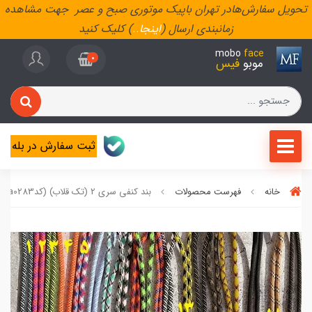
تحویل سفارش‌هادر تهران باپیک موتوری صبح و عصر جهت مشاهده
زمانبندی ارسال (
اینجا
..
) کلیک کنید
mobo
face
0
موبو
فیس
ثبت سفارش در بله
خانه
فهرست محصولات
بند کنفی سری 2 (تک قلاب) (کدa0283)