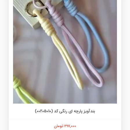
بندآویز پارچه ای رنگی کد (00205010)
297,000 تومان