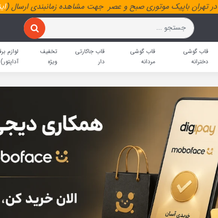
ر تهران باپیک موتوری صبح و عصر جهت مشاهده زمانبندی ارسال (
ای
قاب گوشی
قاب گوشی
قاب جاکارتی
تخفیف
لوازم برق
دخترانه
مردانه
دار
ویژه
آداپتور)