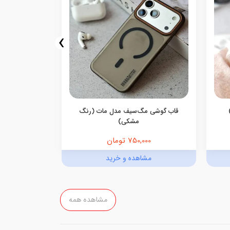
›
قاب گوشی مگ‌سیف مدل مات (رنگ
قاب گوشی م
مشکی)
750,000 تومان
,000
مشاهده و خرید
مش
مشاهده همه