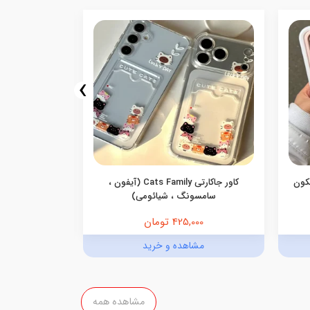
›
یکون
کاور جاکارتی Cats Family (آیفون ،
کاور گوشی جاک
سامسونگ ، شیائومی)
425,000 تومان
,000
مشاهده و خرید
مش
مشاهده همه