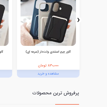
‹
کاور چرم استندی ولت‌دار (سرمه ای)
کاو
830,000 تومان
د
مشاهده و خرید
پرفروش ترین محصولات