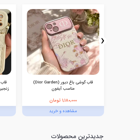
‹
سامسونگ
قاب گوشی باغ دیور (Dior Garden)
قاب 
مناسب آیفون
زنجیری
1,180,000 تومان
د
مشاهده و خرید
جدیدترین محصولات