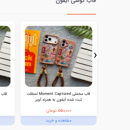
قاب گوشی آیفون
‹
نه ای صورتی
قاب مخملی Moment Captured لحظات
ی
ثبت شده آیفون به همراه آویز
550,000 تومان
د
مشاهده و خرید