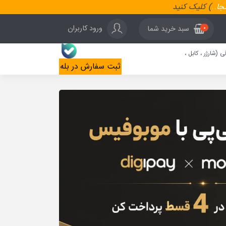
نجا
..
) کلیک کنید
ورود کاربران
سبد خرید شما
0
ی (شارژر ، کابل ،
ثبت سفارش در بله