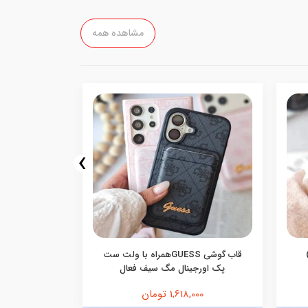
مشاهده همه
›
قاب گوشی GUESSهمراه با ولت ست
قاب گوشی م
پک اورجینال مگ سیف فعال
1,618,000 تومان
,000