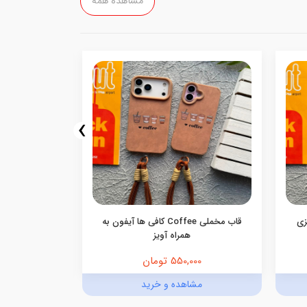
مشاهده همه
›
اییزی
قاب مخملی Coffee کافی ها آیفون به
همراه آویز
550,000 تومان
0,000
مشاهده و خرید
مش