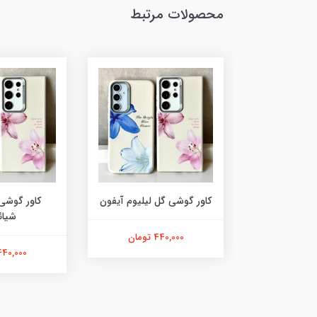
محصولات مرتبط
 گل لیلیوم
کاور گوشی گل لیلیوم آیفون
کاور گوشی 
ئومی
شیائ
440,000 تومان
ان
440,000 توما