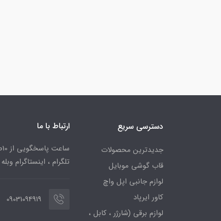
ارتباط با ما
دسترسی سریع
جدیدترین محصولات
تلگرام ، اینستاگرام وبله
قاب گوشی موبایل
لوازم جانبی اپل واچ
کاور ایرپاد
09031094919
لوازم برقی (شارژر ، کابل ،