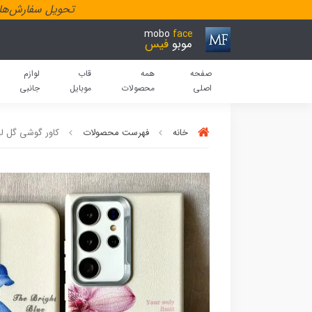
تحویل سفارش‌هاد
mobo
face
موبو
فیس
صفحه
همه
قاب
لوازم
اصلی
محصولات
موبایل
جانبی
خانه
فهرست محصولات
کاور گوشی گل ل