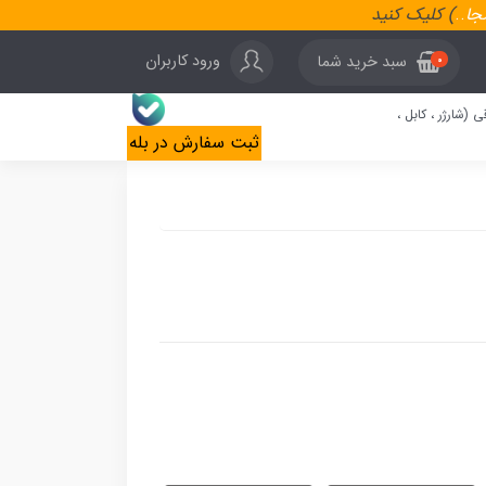
نجا
..
) کلیک کنید
ورود کاربران
سبد خرید شما
0
ی (شارژر ، کابل ،
ثبت سفارش در بله