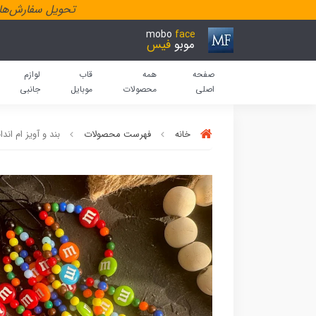
تحویل سفارش‌هاد
mobo
face
موبو
فیس
صفحه
همه
قاب
لوازم
اصلی
محصولات
موبایل
جانبی
خانه
فهرست محصولات
بند و آویز ام اندام (  M