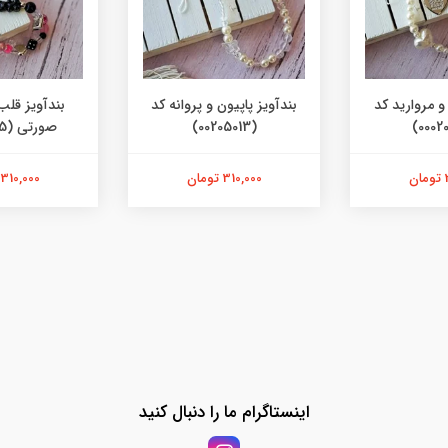
و مروارید کد
بندآویز پاپیون و پروانه کد
بندآویز قلب
(00205013)
صورتی (00205015)
ن
310,000 تومان
310,000 تومان
اینستاگرام ما را دنبال کنید