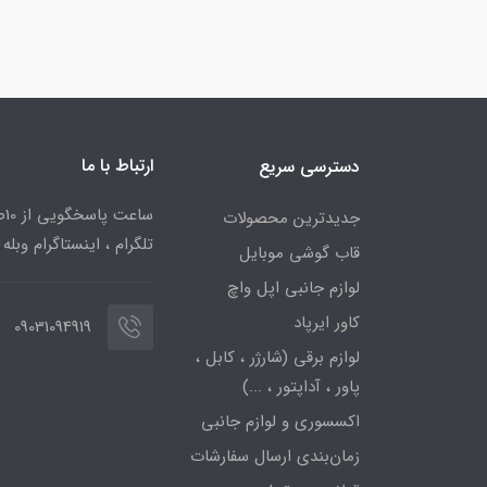
ارتباط با ما
دسترسی سریع
جدیدترین محصولات
تلگرام ، اینستاگرام وبله
قاب گوشی موبایل
لوازم جانبی اپل واچ
کاور ایرپاد
09031094919
لوازم برقی (شارژر ، کابل ،
پاور ، آداپتور ، ...)
اکسسوری و لوازم جانبی
زمان‌بندی ارسال سفارشات