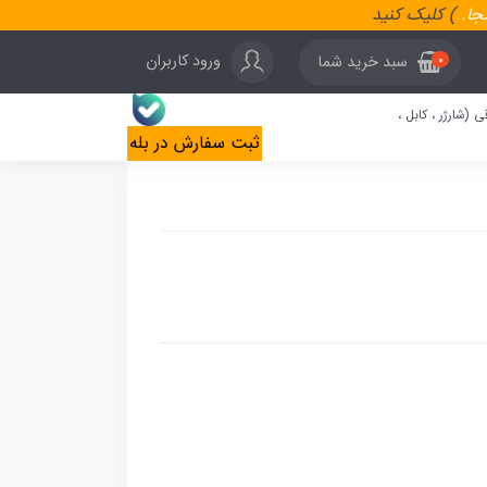
نجا
..
) کلیک کنید
ورود کاربران
سبد خرید شما
0
ی (شارژر ، کابل ،
ثبت سفارش در بله