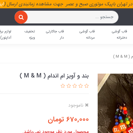
ر تهران باپیک موتوری صبح و عصر جهت مشاهده زمانبندی ارسال (
ای
قاب گوشی
قاب گوشی
قاب جاکارتی
تخفیف
لوازم برق
دخترانه
مردانه
دار
ویژه
آداپتور)
M & )
بند و آویز ام اندام ( M & M )
ناموجود
670,000
تومان
محصول مورد نظر موجود نمی‌باشد.