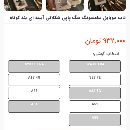
قاب موبایل سامسونگ سگ پاپی شکلاتی آیینه ای بند کوتاه
932,000
تومان
انتخاب گوشی:
S23 ULTRA
S24 ULTRA
A13 4G
S23 FE
A35
A32 5G
A54
A51
A55