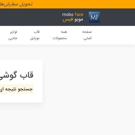
تحویل سفارش‌هاد
mobo
face
موبو
فیس
صفحه
همه
قاب
لوازم
اصلی
محصولات
موبایل
جانبی
قاب گوشی
جستجو نتیجه ای