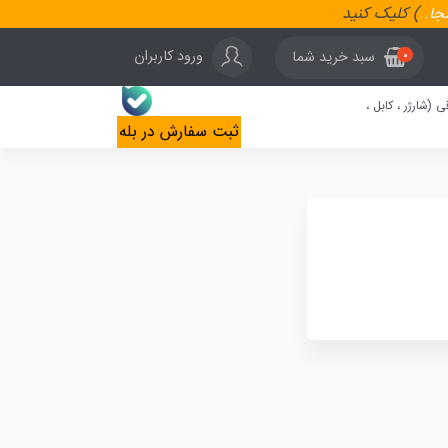
نجا
..
) کلیک کنید
ورود کاربران
سبد خرید شما
0
ی (شارژر ، کابل ،
ثبت سفارش در بله