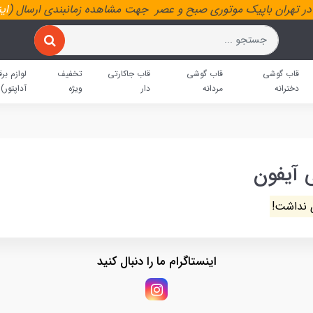
ر تهران باپیک موتوری صبح و عصر جهت مشاهده زمانبندی ارسال (
ای
قاب گوشی
قاب گوشی
قاب جاکارتی
تخفیف
لوازم برق
دخترانه
مردانه
دار
ویژه
آداپتور)
 آیفون
 نداشت!
اینستاگرام ما را دنبال کنید