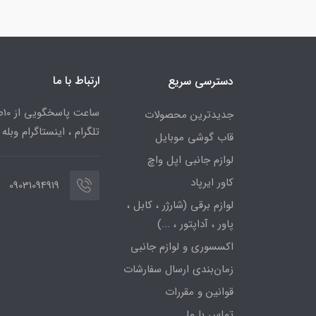
ارتباط با ما
دسترسی سریع
جدیدترین محصولات
تلگرام ، اینستاگرام وبله
قاب گوشی موبایل
لوازم جانبی اپل واچ
کاور ایرپاد
09031094919
لوازم برقی (شارژر ، کابل ،
پاور ، آداپتور ، ...)
اکسسوری و لوازم جانبی
زمان‌بندی ارسال سفارشات
قوانین و مقررات
تماس با ما