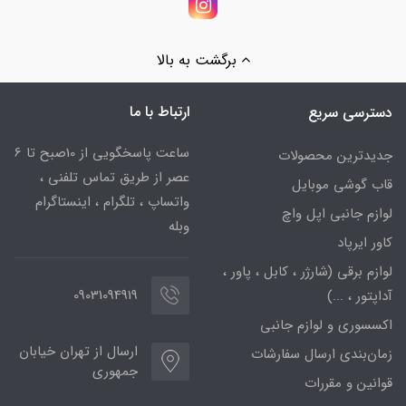
برگشت به بالا
ارتباط با ما
دسترسی سریع
ساعت پاسخگویی از 10صبح تا 6
جدیدترین محصولات
عصر از طریق تماس تلفنی ،
قاب گوشی موبایل
واتساپ ، تلگرام ، اینستاگرام
لوازم جانبی اپل واچ
وبله
کاور ایرپاد
لوازم برقی (شارژر ، کابل ، پاور ،
09031094919
آداپتور ، ...)
اکسسوری و لوازم جانبی
ارسال از تهران خیابان
زمان‌بندی ارسال سفارشات
جمهوری
قوانین و مقررات