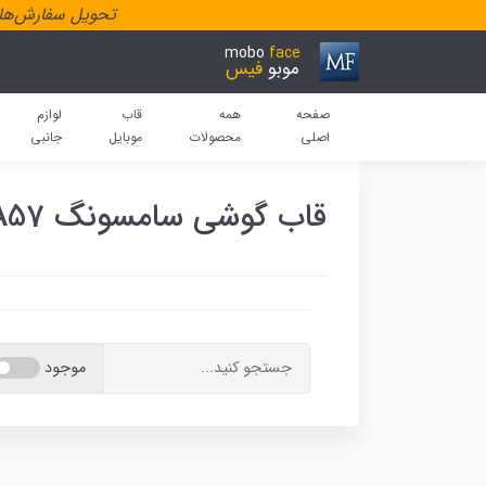
تحویل سفارش‌هاد
mobo
face
موبو
فیس
صفحه
همه
قاب
لوازم
اصلی
محصولات
موبایل
جانبی
قاب گوشی سامسونگ A57
موجود