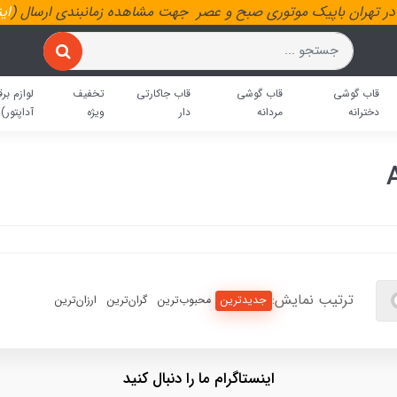
ر تهران باپیک موتوری صبح و عصر جهت مشاهده زمانبندی ارسال (
ای
قاب گوشی
قاب گوشی
قاب جاکارتی
تخفیف
لوازم برق
دخترانه
مردانه
دار
ویژه
آداپتور)
ترتیب نمایش:
جدیدترین
محبوب‌ترین
گران‌ترین
ارزان‌ترین
اینستاگرام ما را دنبال کنید