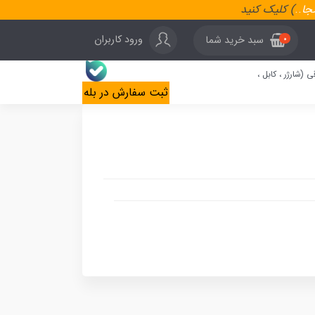
نجا
..
) کلیک کنید
ورود کاربران
سبد خرید شما
0
ی (شارژر ، کابل ،
ثبت سفارش در بله