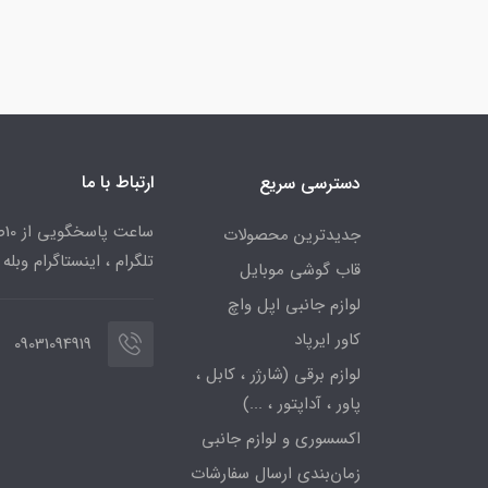
ارتباط با ما
دسترسی سریع
جدیدترین محصولات
تلگرام ، اینستاگرام وبله
قاب گوشی موبایل
لوازم جانبی اپل واچ
کاور ایرپاد
09031094919
لوازم برقی (شارژر ، کابل ،
پاور ، آداپتور ، ...)
اکسسوری و لوازم جانبی
زمان‌بندی ارسال سفارشات