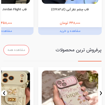
قاب چشم نظر آبی (کدC2283)
قاب Jordan Flight اندروید (کدC2055)
448,000 تومان
458,000 تومان
مشاهده و خرید
مشاهده و
پرفروش ترین محصولات
مشاهده همه
›
‹