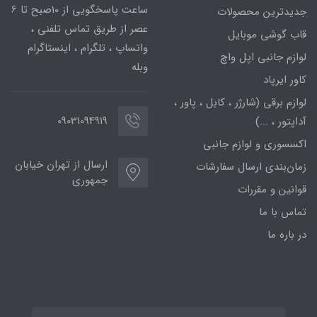
ساعت پاسخگویی از 10صبح تا 6
جدیدترین محصولات
عصر از طریق تماس تلفنی ،
قاب گوشی موبایل
واتساپ ، تلگرام ، اینستاگرام
لوازم جانبی اپل واچ
وبله
کاور ایرپاد
لوازم برقی (شارژر ، کابل ، پاور ،
09031094919
آداپتور ، ...)
اکسسوری و لوازم جانبی
ارسال از تهران خیابان
زمان‌بندی ارسال سفارشات
جمهوری
قوانین و مقررات
تماس با ما
در باره ما