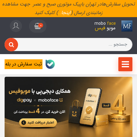
تحویل سفارش‌هادر تهران باپیک موتوری صبح و عصر جهت مشاهده
زمانبندی ارسال (
اینجا
..
) کلیک کنید
mobo
face
0
موبو
فیس
ثبت سفارش در بله