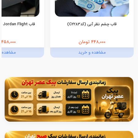
قاب چشم نظر آبی (کدC2283)
قاب Jordan Flight اندروید (کدC2055)
448,000 تومان
458,000 تومان
مشاهده و خرید
مشاهده و