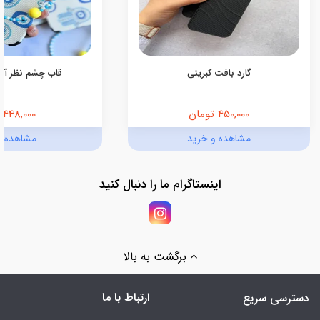
گارد بافت کبریتی
قاب چشم نظر آبی (کد
450,000 تومان
448,000 تومان
مشاهده و خرید
مشاهده و
اینستاگرام ما را دنبال کنید
برگشت به بالا
ارتباط با ما
دسترسی سریع