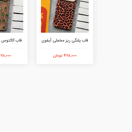
ه رنگی مخملی
قاب پلنگی ریز مخملی آیفون
قاب کاکتوس 
فون
478,000 تومان
478,000 توما
ان