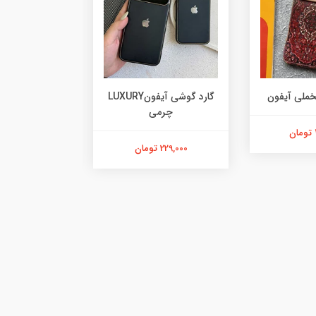
خملی آیفون
گارد گوشی آیفونLUXURY
چرمی
آیفو
229,000 تومان
478,000 تومان