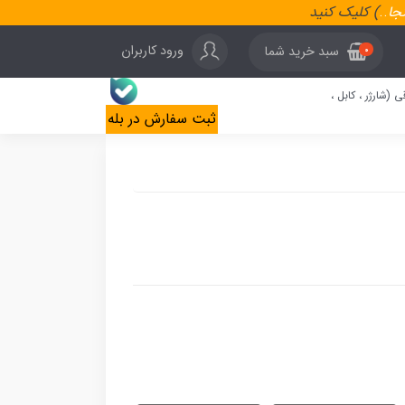
نجا
..
) کلیک کنید
ورود کاربران
سبد خرید شما
0
ی (شارژر ، کابل ،
ثبت سفارش در بله