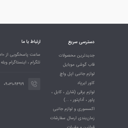
ارتباط با ما
دسترسی سریع
جدیدترین محصولات
تلگرام ، اینستاگرام وبله
قاب گوشی موبایل
لوازم جانبی اپل واچ
کاور ایرپاد
09031094919
لوازم برقی (شارژر ، کابل ،
پاور ، آداپتور ، ...)
اکسسوری و لوازم جانبی
زمان‌بندی ارسال سفارشات
قوانین و مقررات