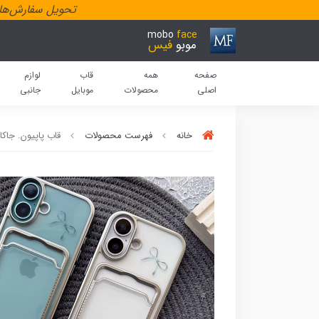
تحویل سفارش‌هاد
mobo
face
موبو
فیس
صفحه
همه
قاب
لوازم
اصلی
محصولات
موبایل
جانبی
خانه
فهرست محصولات
قاب پاپیون. جاکا