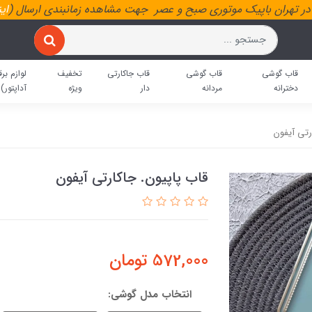
ر تهران باپیک موتوری صبح و عصر جهت مشاهده زمانبندی ارسال (
ای
قاب گوشی
قاب گوشی
قاب جاکارتی
تخفیف
لوازم برق
دخترانه
مردانه
دار
ویژه
آداپتور)
رتی آیفون
قاب پاپیون. جاکارتی آیفون
572,000
تومان
انتخاب مدل گوشی: