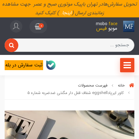
تحویل سفارش‌هادر تهران باپیک موتوری صبح و عصر جهت مشاهده
زمانبندی ارسال (
اینجا
..
) کلیک کنید
mobo
face
0
موبو
فیس
ثبت سفارش در بله
خانه
فهرست محصولات
کاور ایرپادeggshell شفاف قفل دار مگنتی ضدضربه شماره 5