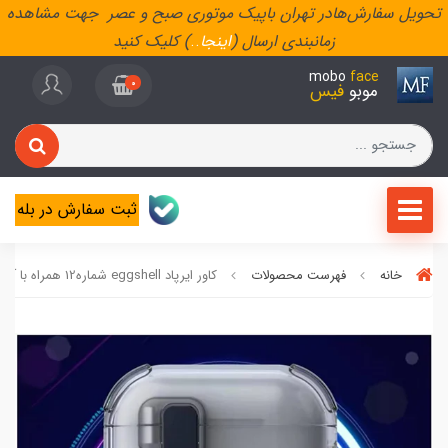
تحویل سفارش‌هادر تهران باپیک موتوری صبح و عصر جهت مشاهده
زمانبندی ارسال (
اینجا
..
) کلیک کنید
mobo
face
0
موبو
فیس
ثبت سفارش در بله
خانه
فهرست محصولات
کاور ایرپاد eggshell شماره12 همراه با آویز