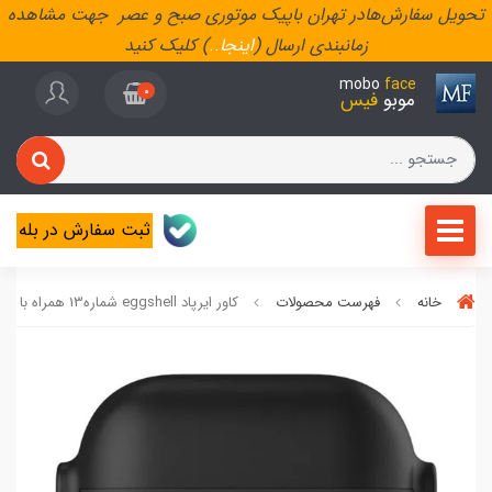
تحویل سفارش‌هادر تهران باپیک موتوری صبح و عصر جهت مشاهده
زمانبندی ارسال (
اینجا
..
) کلیک کنید
mobo
face
0
موبو
فیس
ثبت سفارش در بله
خانه
فهرست محصولات
کاور ایرپاد eggshell شماره13 همراه با آویز