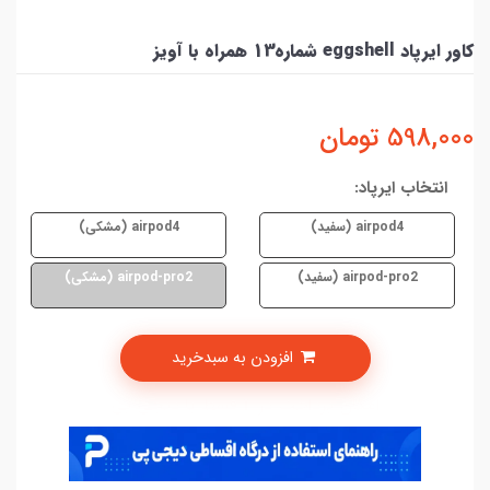
کاور ایرپاد eggshell شماره13 همراه با آویز
598,000
تومان
انتخاب ایرپاد:
airpod4 (سفید)
airpod4 (مشکی)
airpod-pro2 (سفید)
airpod-pro2 (مشکی)
افزودن به سبدخرید
امکان پرداخت در 4 قسط با دیجی پی