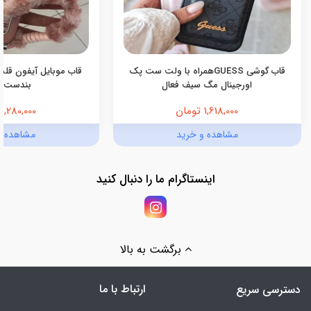
قاب گوشی GUESSهمراه با ولت ست پک
قاب موبایل آیفون قلب
اورجینال مگ سیف فعال
بندست 
1,618,000 تومان
1,280,000 تومان
مشاهده و خرید
مشاهده و
اینستاگرام ما را دنبال کنید
برگشت به بالا
ارتباط با ما
دسترسی سریع