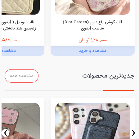
قاب گوشی باغ دیور (Dior Garden)
قاب موبایل ( آیفون 
مناسب آیفون
زنجیری بلند بالشتی پرو
1,280,000 تومان
1,585,000 تومان
مشاهده و خرید
مشاهده و
جدیدترین محصولات
مشاهده همه
›
‹