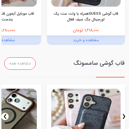
قاب گوشی GUESSهمراه با ولت ست پک
قاب موبایل آیفون قلب
اورجینال مگ سیف فعال
بندست 
1,618,000 تومان
1,280,000 تومان
مشاهده و خرید
مشاهده و
قاب گوشی سامسونگ
مشاهده همه
›
‹