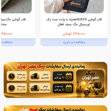
قاب گوشی GUESSهمراه با ولت ست پک
قاب گوشی مگ‌سیف
اورجینال مگ سیف فعال
مشکی
1,618,000 تومان
750,000 تومان
مشاهده و خرید
مشاهده و