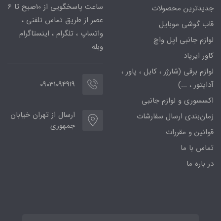
ساعت پاسخگویی از 10صبح تا 6
جدیدترین محصولات
عصر از طریق تماس تلفنی ،
قاب گوشی موبایل
واتساپ ، تلگرام ، اینستاگرام
لوازم جانبی اپل واچ
وبله
کاور ایرپاد
لوازم برقی (شارژر ، کابل ، پاور ،
09031094919
آداپتور ، ...)
اکسسوری و لوازم جانبی
ارسال از تهران خیابان
زمان‌بندی ارسال سفارشات
جمهوری
قوانین و مقررات
تماس با ما
در باره ما