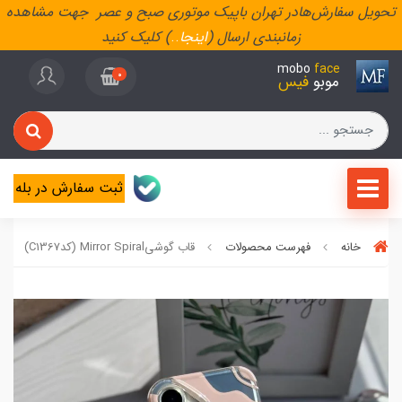
تحویل سفارش‌هادر تهران باپیک موتوری صبح و عصر جهت مشاهده
زمانبندی ارسال (
اینجا
..
) کلیک کنید
mobo
face
0
موبو
فیس
ثبت سفارش در بله
خانه
فهرست محصولات
قاب گوشیMirror Spiral (کدC1367)