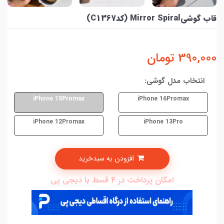
قاب گوشیMirror Spiral (کدC1367)
390,000
تومان
انتخاب مدل گوشی:
iPhone 15Promax
iPhone 16Promax
iPhone 12Promax
iPhone 13Pro
افزودن به سبدخرید
امکان پرداخت در 4 قسط با دیجی پی