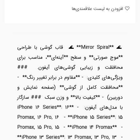
افزودن به لیست علاقمندی‌ها
🌊 **Mirror Spiral** 🌊 قاب گوشی با طراحی
**موج صورتی** و سطح **آینه‌ای**، مناسب برای
محافظت و زیبایی گوشی‌های آیفون. ###
ویژگی‌های کلیدی: - **مقاوم در برابر تغییر رنگ** -
**محافظت کامل از گوشی** (صفحه نمایش و
دوربین) - **کیفیت بالا** و وزن سبک ### سازگار
با مدل‌های آیفون: - **iPhone 16 Series**: 16
Promax, 16 Pro, 16 - **iPhone 15 Series**: 15
Promax, 15 Pro, 15 - **iPhone 14 Promax** -
**iPhone 13 Series**: 13 Promax, 13 Pro, 13 -