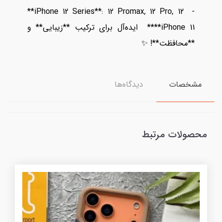
**iPhone 12 Series**: 12 Promax, 12 Pro, 12 -
**iPhone 11** ایده‌آل برای ترکیب **زیبایی** و
**محافظت**! ✨
مشخصات
دیدگاه‌ها
محصولات مرتبط