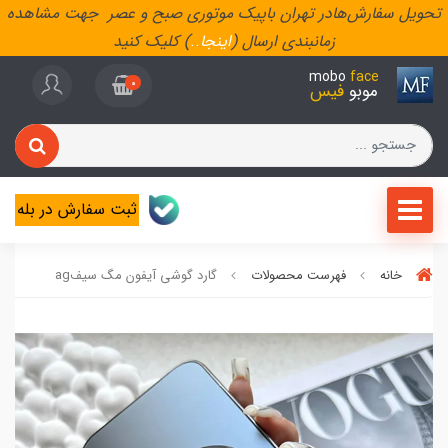
تحویل سفارش‌هادر تهران باپیک موتوری صبح و عصر جهت مشاهده
زمانبندی ارسال (
اینجا
..
) کلیک کنید
mobo
face
0
موبو
فیس
ثبت سفارش در بله
خانه
فهرست محصولات
گارد گوشی آیفون مگ سیفag