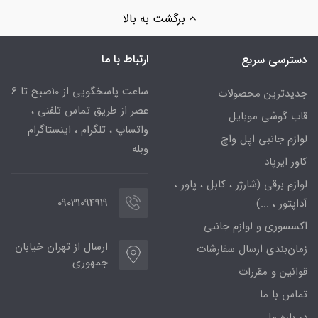
برگشت به بالا
ارتباط با ما
دسترسی سریع
ساعت پاسخگویی از 10صبح تا 6
جدیدترین محصولات
عصر از طریق تماس تلفنی ،
قاب گوشی موبایل
واتساپ ، تلگرام ، اینستاگرام
لوازم جانبی اپل واچ
وبله
کاور ایرپاد
لوازم برقی (شارژر ، کابل ، پاور ،
09031094919
آداپتور ، ...)
اکسسوری و لوازم جانبی
ارسال از تهران خیابان
زمان‌بندی ارسال سفارشات
جمهوری
قوانین و مقررات
تماس با ما
در باره ما