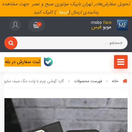
تحویل سفارش‌هادر تهران باپیک موتوری صبح و عصر جهت مشاهده
زمانبندی ارسال (
اینجا
..
) کلیک کنید
mobo
face
0
موبو
فیس
ثبت سفارش در بله
خانه
فهرست محصولات
گارد گوشی چرم با ولت مگ سیف ساپورت