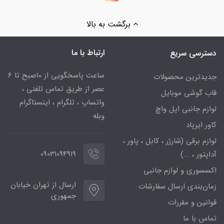
برگشت به بالا
ارتباط با ما
دسترسی سریع
ساعت پاسخگویی از 10صبح تا 6
جدیدترین محصولات
عصر از طریق تماس تلفنی ،
قاب گوشی موبایل
واتساپ ، تلگرام ، اینستاگرام
لوازم جانبی اپل واچ
وبله
کاور ایرپاد
لوازم برقی (شارژر ، کابل ، پاور ،
09031094919
آداپتور ، ...)
اکسسوری و لوازم جانبی
ارسال از تهران خیابان
زمان‌بندی ارسال سفارشات
جمهوری
قوانین و مقررات
تماس با ما