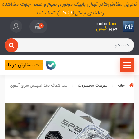
تحویل سفارش‌هادر تهران باپیک موتوری صبح و عصر جهت مشاهده
زمانبندی ارسال (
اینجا
..
) کلیک کنید
mobo
face
0
موبو
فیس
ثبت سفارش در بله
خانه
فهرست محصولات
قاب شفاف برند اسپیس سری آیفون