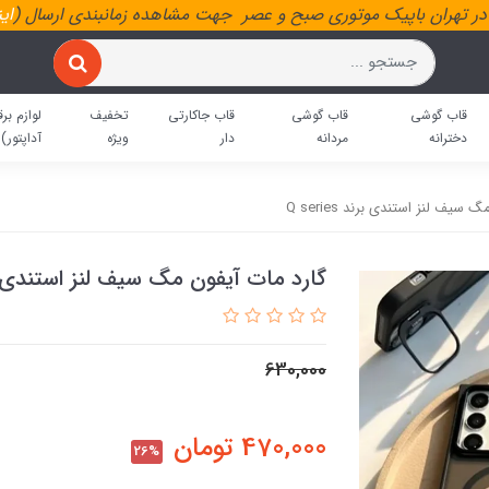
ر تهران باپیک موتوری صبح و عصر جهت مشاهده زمانبندی ارسال (
ای
قاب گوشی
قاب گوشی
قاب جاکارتی
تخفیف
لوازم برق
دخترانه
مردانه
دار
ویژه
آداپتور)
سیف لنز استندی برند Q series
گارد مات آیفون مگ سیف لنز استندی برند es
630,000
470,000
تومان
26%