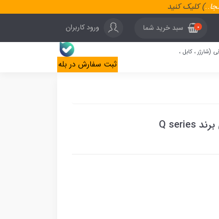
نجا
..
) کلیک کنید
ورود کاربران
سبد خرید شما
0
ی (شارژر ، کابل ،
ثبت سفارش در بله
Q seri