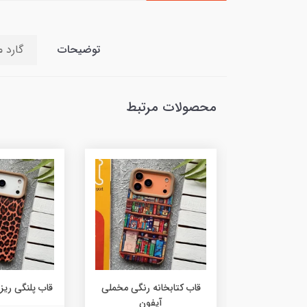
توضیحات
گارد 
محصولات مرتبط
ه مشکی مخملی
قاب کتابخانه رنگی مخملی
قاب پلنگی ریز
فون
آیفون