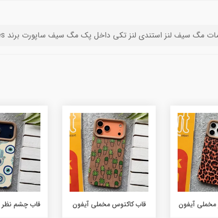
مات مگ سیف لنز استندی لنز تکی داخل پک مگ سیف ساپورت برند Q series
 مخملی آیفون
قاب کاکتوس مخملی آیفون
قاب چشم نظر 