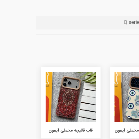
مخملی آیفون
قاب قالیچه مخملی آیفون
چرم