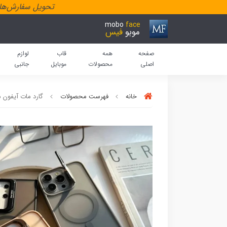
تحویل سفارش‌هاد
mobo
face
موبو
فیس
صفحه
همه
قاب
لوازم
اصلی
محصولات
موبایل
جانبی
خانه
فهرست محصولات
گارد مات آیفون مگ 