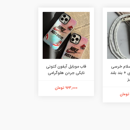
سلام خرسی
قاب موبایل آیفون کتونی
قاب موبایل آ
 + بند بلند
نایکی جردن هلوگرامی
برجسته سول
ز
(بدون 
963,000 تومان
982,000 تومان