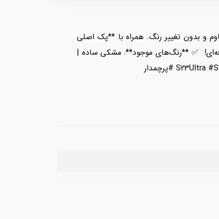
 اولترا** با طراحی **اسپورت و جنس PC چرم اورجینال**، مقاوم و بدون تغییر رنگ. همراه با **پک اصلی
رفه‌ای! ✅ **رنگ‌های موجود**: مشکی ساده |