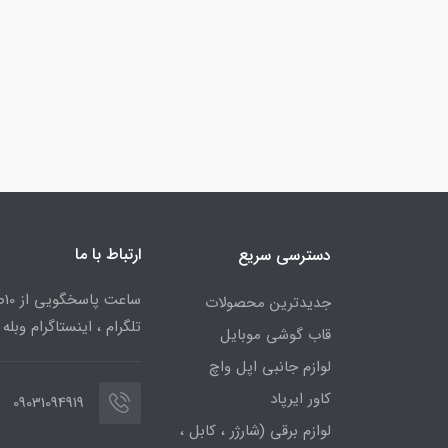
ارتباط با ما
دسترسی سریع
جدیدترین محصولات
تلگرام ، اینستاگرام وبله
قاب گوشی موبایل
لوازم جانبی اپل واچ
کاور ایرپاد
09031094919
لوازم برقی (شارژر ، کابل ،