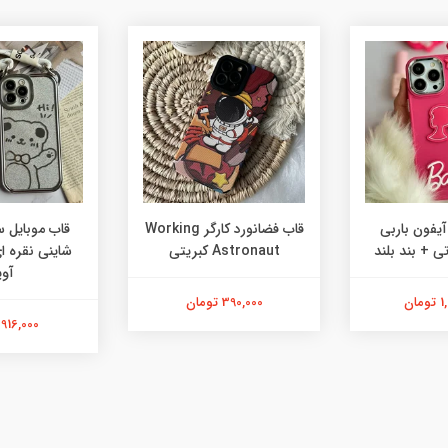
آیفون باربی
قاب فضانورد کارگر Working
قاب موبایل 
ی + بند بلند
Astronaut کبریتی
شاینی نقره ای
آوی
ان
390,000 تومان
916,000 تومان