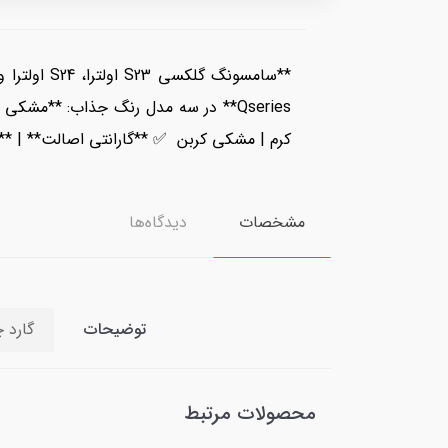
Qseries** در سه مدل رنگ جذاب: **م
کرم | مشکی کربن ✅ **گارانتی اصالت** | **طراحی اسپورت و م
مشخصات
دیدگاه‌ها
توضیحات
گارد چرم pc محافظ لنزدار اورجینال برند
محصولات مرتبط