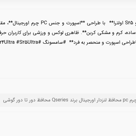
**سامسونگ گلکسی S23 اولترا، S24 اولترا و S25
شکی ساده، کرم و مشکی کربن**. ظاهری لوکس و ورزشی برای کاربران ح
نحصر به فرد** #سامسونگ #S23Ultra #S24Ultra #S25Ultra #پرچمدار
 Qseries محافظ دور تا دور گوشی