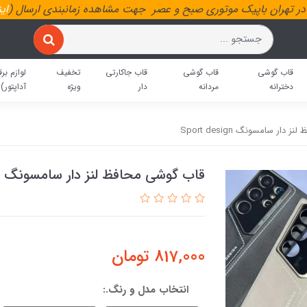
ر تهران باپیک موتوری صبح و عصر جهت مشاهده زمانبندی ارسال (
ای
قاب گوشی
قاب گوشی
قاب جاکارتی
تخفیف
لوازم برق
دخترانه
مردانه
دار
ویژه
آداپتور)
دار سامسونگ Sport design
قاب گوشی محافظ لنز دار سامسونگ Sport design
817,000
تومان
انتخاب مدل و رنگ.: