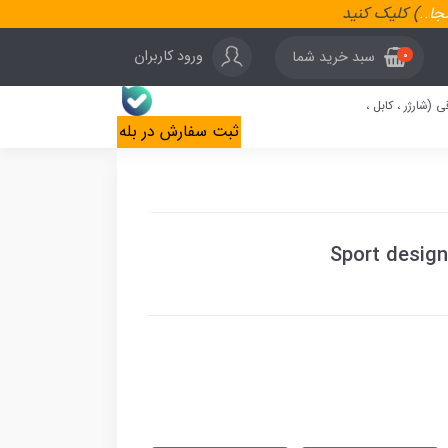
نجا
..
) کلیک کنید
ورود کاربران
سبد خرید شما
0
ی (شارژر ، کابل ،
ثبت سفارش در بله