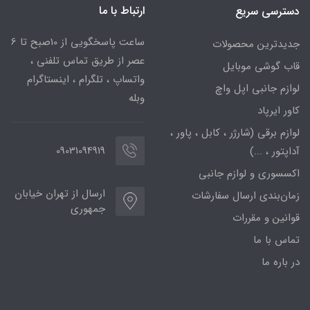
ارتباط با ما
دسترسی سریع
ساعت پاسخگویی از 10صبح تا 6
جدیدترین محصولات
عصر از طریق تماس تلفنی ،
قاب گوشی موبایل
واتساپ ، تلگرام ، اینستاگرام
لوازم جانبی اپل واچ
وبله
کاور ایرپاد
لوازم برقی (شارژر ، کابل ، پاور ،
09031094919
آداپتور ، ...)
اکسسوری و لوازم جانبی
ارسال از تهران خیابان
زمان‌بندی ارسال سفارشات
جمهوری
قوانین و مقررات
تماس با ما
در باره ما