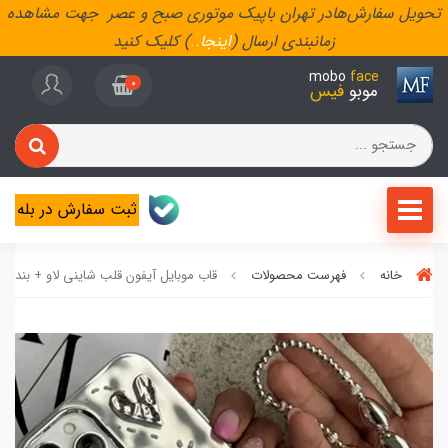
تحویل سفارش‌هادر تهران باپیک موتوری صبح و عصر جهت مشاهده
زمانبندی ارسال (
اینجا
..
) کلیک کنید
mobo
face
0
موبو
فیس
ثبت سفارش در بله
خانه
فهرست محصولات
قاب موبایل آیفون قلب شاینی لاو + بندس