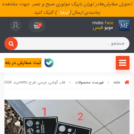
تحویل سفارش‌هادر تهران باپیک موتوری صبح و عصر جهت مشاهده
زمانبندی ارسال (
اینجا
..
) کلیک کنید
mobo
face
0
موبو
فیس
ثبت سفارش در بله
خانه
فهرست محصولات
قاب گوشی چرمی طرح vertuبرند GGK