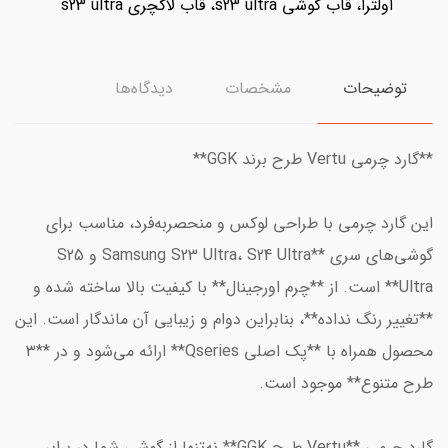
اولترا، قاب گوشی s23 ultra، قاب لاکچری s23 ultra
توضیحات
مشخصات
دیدگاه‌ها
**گارد چرمی Vertu طرح برند GGK**
این گارد چرمی با طراحی لوکس و منحصربه‌فرد، مناسب برای
گوشی‌های سری **Samsung S23 Ultra، S24 Ultra و S25
Ultra** است. از **چرم اورجینال** با کیفیت بالا ساخته شده و
**تغییر رنگ نداده**، بنابراین دوام و زیبایی آن ماندگار است. این
محصول همراه با **پک اصلی Qseries** ارائه می‌شود و در **۳
طرح متنوع** موجود است.
گارد چرمی **Vertu طرح GGK** نه‌تنها از گوشی شما در برابر