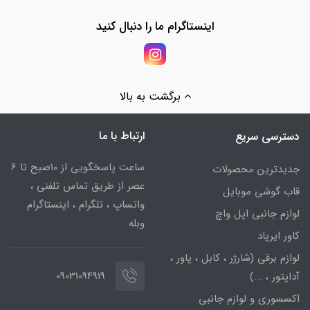
اینستاگرام ما را دنبال کنید
برگشت به بالا
ارتباط با ما
دسترسی سریع
ساعت پاسخگویی از 10صبح تا 6
جدیدترین محصولات
عصر از طریق تماس تلفنی ،
قاب گوشی موبایل
واتساپ ، تلگرام ، اینستاگرام
لوازم جانبی اپل واچ
وبله
کاور ایرپاد
لوازم برقی (شارژر ، کابل ، پاور ،
09031094919
آداپتور ، ...)
اکسسوری و لوازم جانبی