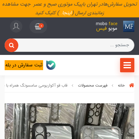
تحویل سفارش‌هادر تهران باپیک موتوری صبح و عصر جهت مشاهده
زمانبندی ارسال (
اینجا
..
) کلیک کنید
mobo
face
0
موبو
فیس
ثبت سفارش در بله
خانه
فهرست محصولات
قاب قو آکواریومی سامسونگ همراه با برگه