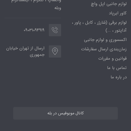
لوازم جانبی اپل واچ
وبله
کاور ایرپاد
لوازم برقی (شارژر ، کابل ، پاور ،
09031094919
آداپتور ، ...)
اکسسوری و لوازم جانبی
ارسال از تهران خیابان
زمان‌بندی ارسال سفارشات
جمهوری
قوانین و مقررات
تماس با ما
در باره ما
کانال موبوفیس در بله