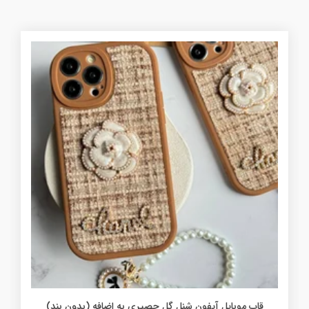
قاب موبایل آیفون شنل گل حصیری به اضافه (بدون بند)