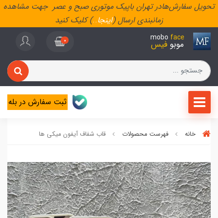
تحویل سفارش‌هادر تهران باپیک موتوری صبح و عصر جهت مشاهده
زمانبندی ارسال (
اینجا
..
) کلیک کنید
mobo
face
0
موبو
فیس
ثبت سفارش در بله
خانه
فهرست محصولات
قاب شفاف آیفون میکی ها