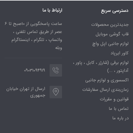
ارتباط با ما
دسترسی سریع
ساعت پاسخگویی از 10صبح تا 6
جدیدترین محصولات
عصر از طریق تماس تلفنی ،
قاب گوشی موبایل
واتساپ ، تلگرام ، اینستاگرام
لوازم جانبی اپل واچ
وبله
کاور ایرپاد
لوازم برقی (شارژر ، کابل ، پاور ،
09031094919
آداپتور ، ...)
اکسسوری و لوازم جانبی
ارسال از تهران خیابان
زمان‌بندی ارسال سفارشات
جمهوری
قوانین و مقررات
تماس با ما
در باره ما