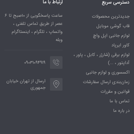
ارتباط با ما
دسترسی سریع
ساعت پاسخگویی از 10صبح تا 6
جدیدترین محصولات
عصر از طریق تماس تلفنی ،
قاب گوشی موبایل
واتساپ ، تلگرام ، اینستاگرام
لوازم جانبی اپل واچ
وبله
کاور ایرپاد
لوازم برقی (شارژر ، کابل ، پاور ،
09031094919
آداپتور ، ...)
اکسسوری و لوازم جانبی
ارسال از تهران خیابان
زمان‌بندی ارسال سفارشات
جمهوری
قوانین و مقررات
تماس با ما
در باره ما