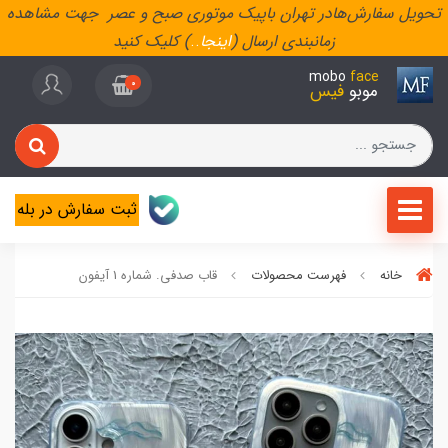
تحویل سفارش‌هادر تهران باپیک موتوری صبح و عصر جهت مشاهده
زمانبندی ارسال (
اینجا
..
) کلیک کنید
mobo
face
0
موبو
فیس
ثبت سفارش در بله
خانه
فهرست محصولات
قاب صدفی. شماره 1 آیفون