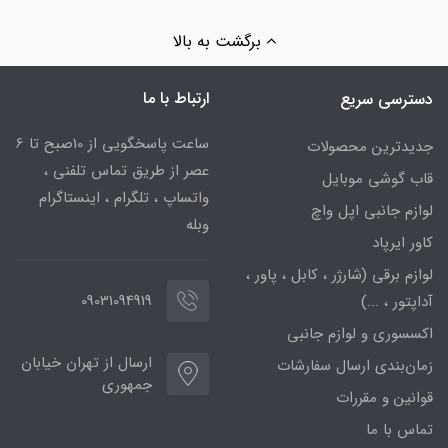
برگشت به بالا
ارتباط با ما
دسترسی سریع
ساعت پاسخگویی از 10صبح تا 6
جدیدترین محصولات
عصر از طریق تماس تلفنی ،
قاب گوشی موبایل
واتساپ ، تلگرام ، اینستاگرام
لوازم جانبی اپل واچ
وبله
کاور ایرپاد
لوازم برقی (شارژر ، کابل ، پاور ،
09031094919
آداپتور ، ...)
اکسسوری و لوازم جانبی
ارسال از تهران خیابان
زمان‌بندی ارسال سفارشات
جمهوری
قوانین و مقررات
تماس با ما