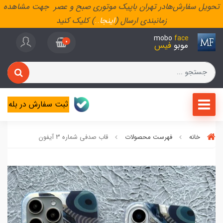
تحویل سفارش‌هادر تهران باپیک موتوری صبح و عصر جهت مشاهده
زمانبندی ارسال (
اینجا
..
) کلیک کنید
mobo
face
0
موبو
فیس
ثبت سفارش در بله
خانه
فهرست محصولات
قاب صدفی شماره 3 آیفون