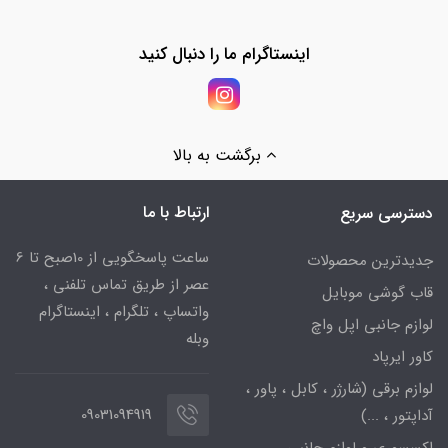
اینستاگرام ما را دنبال کنید
برگشت به بالا
ارتباط با ما
دسترسی سریع
ساعت پاسخگویی از 10صبح تا 6
جدیدترین محصولات
عصر از طریق تماس تلفنی ،
قاب گوشی موبایل
واتساپ ، تلگرام ، اینستاگرام
لوازم جانبی اپل واچ
وبله
کاور ایرپاد
لوازم برقی (شارژر ، کابل ، پاور ،
09031094919
آداپتور ، ...)
اکسسوری و لوازم جانبی