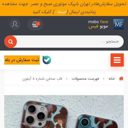
تحویل سفارش‌هادر تهران باپیک موتوری صبح و عصر جهت مشاهده
زمانبندی ارسال (
اینجا
..
) کلیک کنید
mobo
face
0
موبو
فیس
ثبت سفارش در بله
خانه
فهرست محصولات
قاب صدفی شماره 8 آیفون