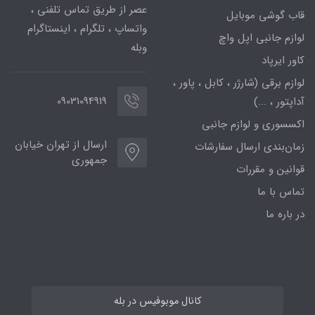
عصر از طریق تماس تلفنی ،
قاب گوشی موبایل
واتساپ ، تلگرام ، اینستاگرام
لوازم جانبی اپل واچ
وبله
کاور ایرپاد
لوازم برقی (شارژر ، کابل ، پاور ،
09031094919
آداپتور ، ...)
اکسسوری و لوازم جانبی
ارسال از تهران خیابان
زمان‌بندی ارسال سفارشات
جمهوری
قوانین و مقررات
تماس با ما
در باره ما
کانال موبوفیس در بله