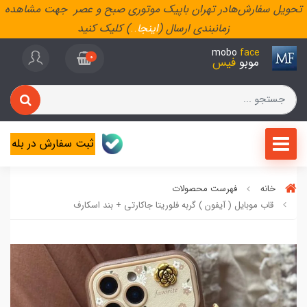
تحویل سفارش‌هادر تهران باپیک موتوری صبح و عصر جهت مشاهده
زمانبندی ارسال (
اینجا
..
) کلیک کنید
mobo
face
0
موبو
فیس
ثبت سفارش در بله
خانه
فهرست محصولات
قاب موبایل ( آیفون ) گربه فلوریتا جاکارتی + بند اسکارف