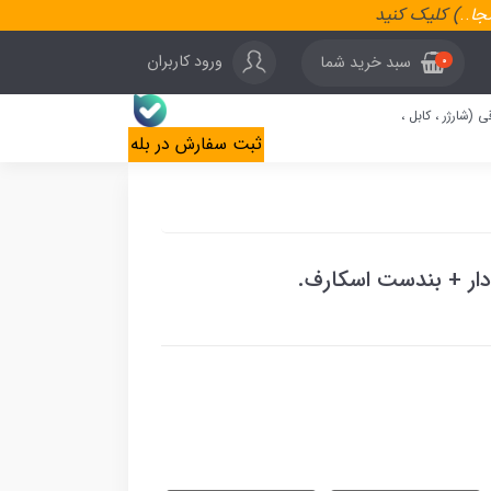
نجا
..
) کلیک کنید
ورود کاربران
سبد خرید شما
0
ی (شارژر ، کابل ،
ثبت سفارش در بله
 دار + بندست اسکارف.