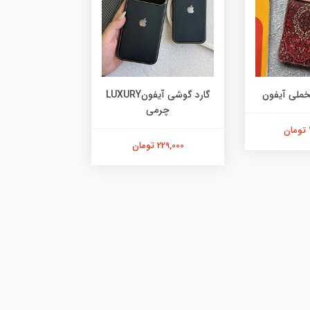
خملی آیفون
گارد گوشی آیفونLUXURY
چرمی
آیفو
229,000 تومان
478,000 تومان