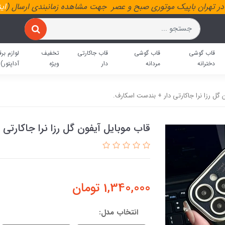
ر تهران باپیک موتوری صبح و عصر جهت مشاهده زمانبندی ارسال (
ای
قاب گوشی
قاب گوشی
قاب جاکارتی
تخفیف
لوازم برق
دخترانه
مردانه
دار
ویژه
آداپتور)
 گل رزا نرا جاکارتی دار + بندست اسکارف.
قاب موبایل آیفون گل رزا نرا جاکارتی
1,340,000
تومان
انتخاب مدل: