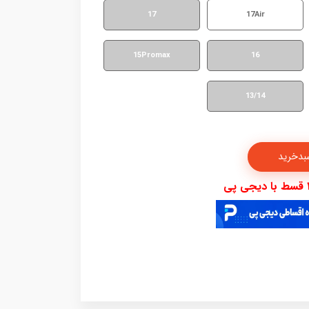
17
17Air
15Promax
16
13/14