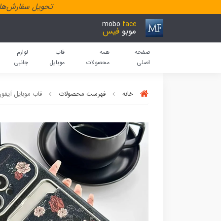
تحویل سفارش‌هاد
mobo
face
موبو
فیس
صفحه
همه
قاب
لوازم
اصلی
محصولات
موبایل
جانبی
خانه
فهرست محصولات
قاب موبایل آیفون