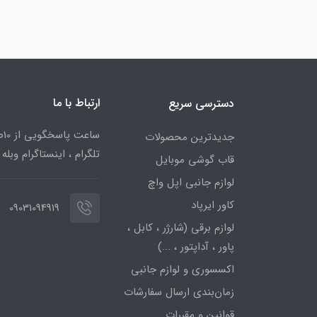
ارتباط با ما
دسترسی سریع
جدیدترین محصولات
تلگرام ، اینستاگرام وبله
قاب گوشی موبایل
لوازم جانبی اپل واچ
کاور ایرپاد
09031094919
لوازم برقی (شارژر ، کابل ،
پاور ، آداپتور ، ...)
اکسسوری و لوازم جانبی
زمان‌بندی ارسال سفارشات
قوانین و مقررات