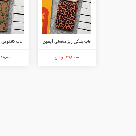
ه رنگی مخملی
قاب پلنگی ریز مخملی آیفون
قاب کاکتوس 
فون
478,000 تومان
478,000 توما
ان