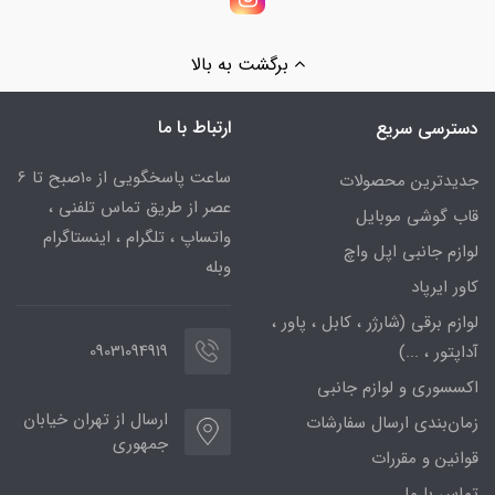
برگشت به بالا
ارتباط با ما
دسترسی سریع
ساعت پاسخگویی از 10صبح تا 6
جدیدترین محصولات
عصر از طریق تماس تلفنی ،
قاب گوشی موبایل
واتساپ ، تلگرام ، اینستاگرام
لوازم جانبی اپل واچ
وبله
کاور ایرپاد
لوازم برقی (شارژر ، کابل ، پاور ،
09031094919
آداپتور ، ...)
اکسسوری و لوازم جانبی
ارسال از تهران خیابان
زمان‌بندی ارسال سفارشات
جمهوری
قوانین و مقررات
تماس با ما