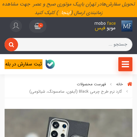
تحویل سفارش‌هادر تهران باپیک موتوری صبح و عصر جهت مشاهده
زمانبندی ارسال (
اینجا
..
) کلیک کنید
mobo
face
0
موبو
فیس
ثبت سفارش در بله
خانه
فهرست محصولات
گارد نرم طرح چرمی Black (آیفون، سامسونگ، شیائومی)