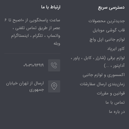
ارتباط با ما
دسترسی سریع
ساعت پاسخگویی از 10صبح تا 6
جدیدترین محصولات
عصر از طریق تماس تلفنی ،
قاب گوشی موبایل
واتساپ ، تلگرام ، اینستاگرام
لوازم جانبی اپل واچ
وبله
کاور ایرپاد
لوازم برقی (شارژر ، کابل ، پاور ،
09031094919
آداپتور ، ...)
اکسسوری و لوازم جانبی
ارسال از تهران خیابان
زمان‌بندی ارسال سفارشات
جمهوری
قوانین و مقررات
تماس با ما
در باره ما