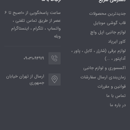
ساعت پاسخگویی از 10صبح تا 6
جدیدترین محصولات
عصر از طریق تماس تلفنی ،
قاب گوشی موبایل
واتساپ ، تلگرام ، اینستاگرام
لوازم جانبی اپل واچ
وبله
کاور ایرپاد
لوازم برقی (شارژر ، کابل ، پاور ،
09031094919
آداپتور ، ...)
اکسسوری و لوازم جانبی
ارسال از تهران خیابان
زمان‌بندی ارسال سفارشات
جمهوری
قوانین و مقررات
تماس با ما
در باره ما