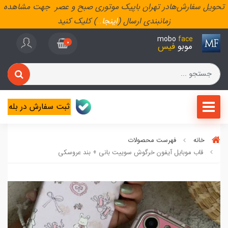
تحویل سفارش‌هادر تهران باپیک موتوری صبح و عصر جهت مشاهده
زمانبندی ارسال (
اینجا
..
) کلیک کنید
mobo
face
0
موبو
فیس
ثبت سفارش در بله
خانه
فهرست محصولات
قاب موبایل آیفون خرگوش سوییت بانی + بند عروسکی