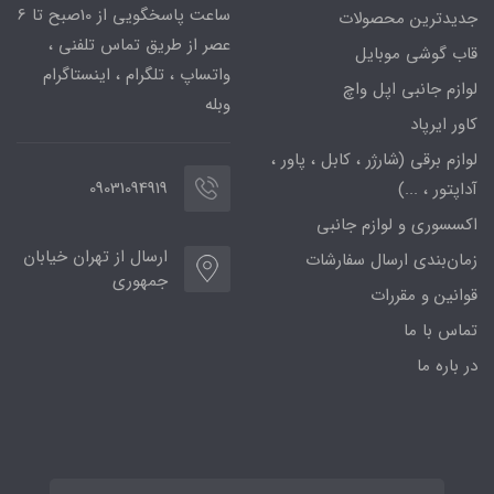
ساعت پاسخگویی از 10صبح تا 6
جدیدترین محصولات
عصر از طریق تماس تلفنی ،
قاب گوشی موبایل
واتساپ ، تلگرام ، اینستاگرام
لوازم جانبی اپل واچ
وبله
کاور ایرپاد
لوازم برقی (شارژر ، کابل ، پاور ،
09031094919
آداپتور ، ...)
اکسسوری و لوازم جانبی
ارسال از تهران خیابان
زمان‌بندی ارسال سفارشات
جمهوری
قوانین و مقررات
تماس با ما
در باره ما