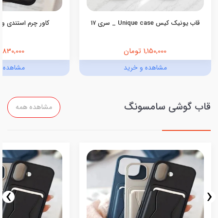
قاب یونیک کیس Unique case _ سری 17
کاور چرم استندی ول
1,150,000 تومان
830,000 تومان
مشاهده و خرید
مشاهده و
قاب گوشی سامسونگ
مشاهده همه
›
‹