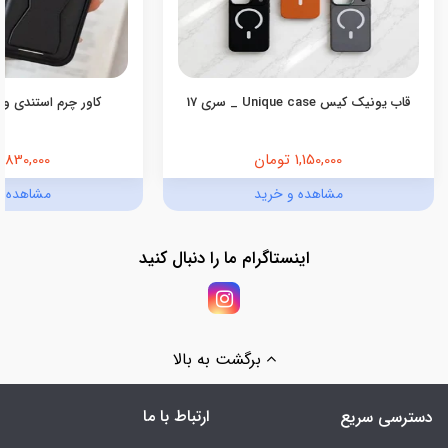
قاب یونیک کیس Unique case _ سری 17
کاور چرم استندی ول
1,150,000 تومان
830,000 تومان
مشاهده و خرید
مشاهده و
اینستاگرام ما را دنبال کنید
برگشت به بالا
ارتباط با ما
دسترسی سریع