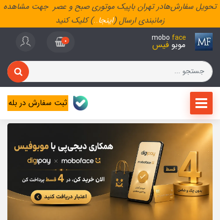
تحویل سفارش‌هادر تهران باپیک موتوری صبح و عصر جهت مشاهده
زمانبندی ارسال (
اینجا
..
) کلیک کنید
mobo
face
0
موبو
فیس
ثبت سفارش در بله