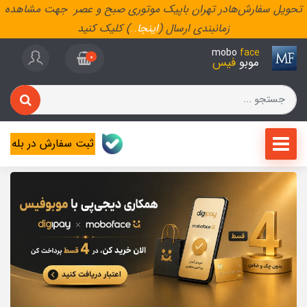
تحویل سفارش‌هادر تهران باپیک موتوری صبح و عصر جهت مشاهده
زمانبندی ارسال (
اینجا
..
) کلیک کنید
mobo
face
0
موبو
فیس
ثبت سفارش در بله