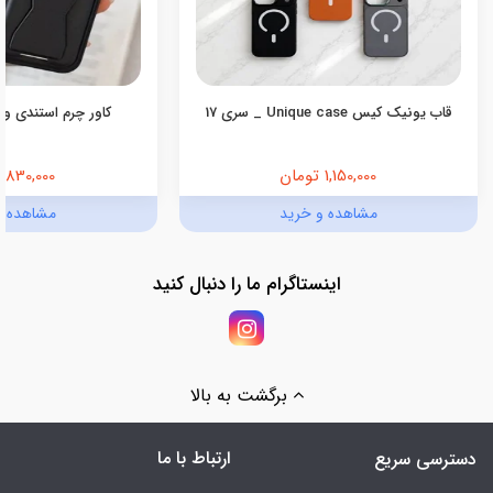
قاب یونیک کیس Unique case _ سری 17
کاور چرم استندی ول
1,150,000 تومان
830,000 تومان
مشاهده و خرید
مشاهده و
اینستاگرام ما را دنبال کنید
برگشت به بالا
ارتباط با ما
دسترسی سریع