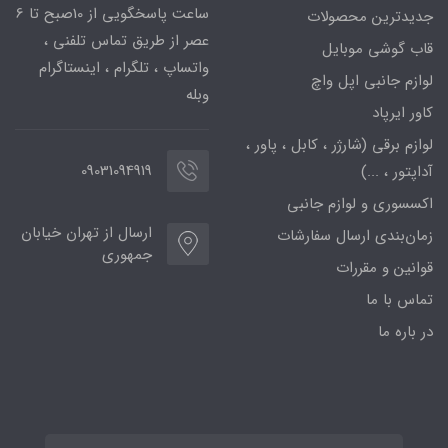
ساعت پاسخگویی از 10صبح تا 6
جدیدترین محصولات
عصر از طریق تماس تلفنی ،
قاب گوشی موبایل
واتساپ ، تلگرام ، اینستاگرام
لوازم جانبی اپل واچ
وبله
کاور ایرپاد
لوازم برقی (شارژر ، کابل ، پاور ،
09031094919
آداپتور ، ...)
اکسسوری و لوازم جانبی
ارسال از تهران خیابان
زمان‌بندی ارسال سفارشات
جمهوری
قوانین و مقررات
تماس با ما
در باره ما