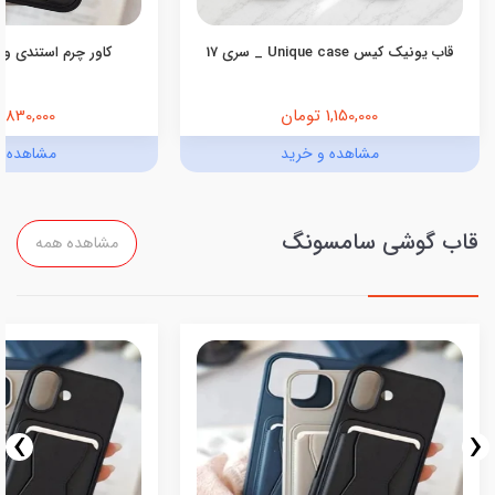
قاب یونیک کیس Unique case _ سری 17
کاور چرم استندی ول
1,150,000 تومان
830,000 تومان
مشاهده و خرید
مشاهده و
قاب گوشی سامسونگ
مشاهده همه
›
‹