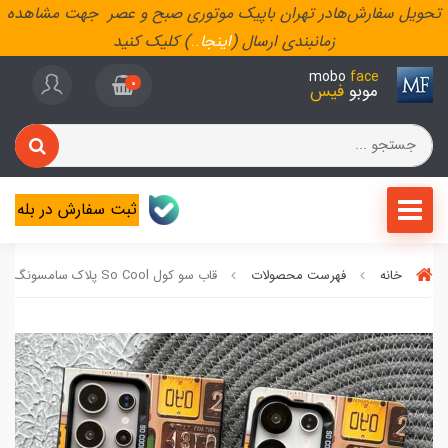
تحویل سفارش‌هادر تهران باپیک موتوری صبح و عصر جهت مشاهده
زمانبندی ارسال (
اینجا
..
) کلیک کنید
mobo
face
0
موبو
فیس
ثبت سفارش در بله
خانه
فهرست محصولات
قاب سو کول So Cool پلاک سامسونگ