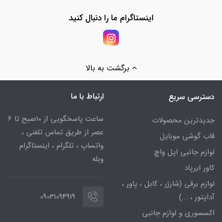
اینستاگرام ما را دنبال کنید
برگشت به بالا
ارتباط با ما
دسترسی سریع
ساعت پاسخگویی از 10صبح تا 6
جدیدترین محصولات
عصر از طریق تماس تلفنی ،
قاب گوشی موبایل
واتساپ ، تلگرام ، اینستاگرام
لوازم جانبی اپل واچ
وبله
کاور ایرپاد
لوازم برقی (شارژر ، کابل ، پاور ،
09031094919
آداپتور ، ...)
اکسسوری و لوازم جانبی