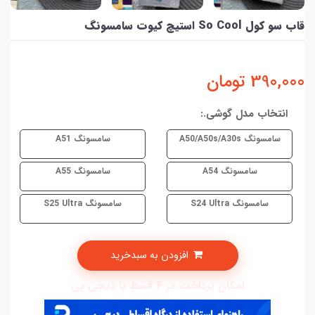
قاب سو کول So Cool استیچ کیوت سامسونگ
390,000
تومان
انتخاب مدل گوشی.:
سامسونگ A50/A50s/A30s
سامسونگ A51
سامسونگ A54
سامسونگ A55
سامسونگ S24 Ultra
سامسونگ S25 Ultra
افزودن به سبدخرید
امکان پرداخت در 4 قسط با دیجی پی