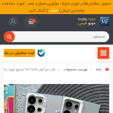
تحویل سفارش‌هادر تهران باپیک موتوری صبح و عصر جهت مشاهده
زمانبندی ارسال (
اینجا
..
) کلیک کنید
mobo
face
0
موبو
فیس
ثبت سفارش در بله
خانه
فهرست محصولات
قاب سو کول So Cool استیچ کیوت سامسونگ