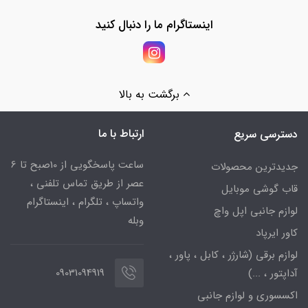
اینستاگرام ما را دنبال کنید
برگشت به بالا
ارتباط با ما
دسترسی سریع
ساعت پاسخگویی از 10صبح تا 6
جدیدترین محصولات
عصر از طریق تماس تلفنی ،
قاب گوشی موبایل
واتساپ ، تلگرام ، اینستاگرام
لوازم جانبی اپل واچ
وبله
کاور ایرپاد
لوازم برقی (شارژر ، کابل ، پاور ،
09031094919
آداپتور ، ...)
اکسسوری و لوازم جانبی