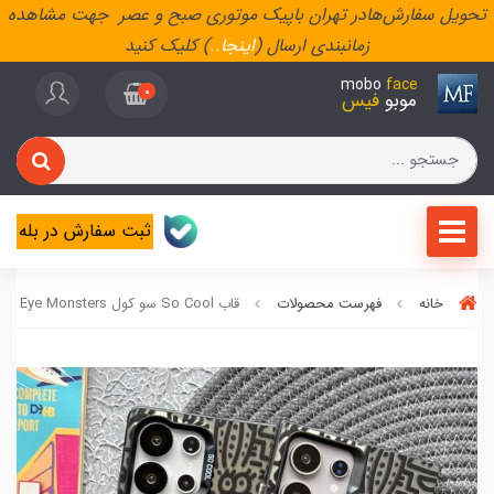
تحویل سفارش‌هادر تهران باپیک موتوری صبح و عصر جهت مشاهده
زمانبندی ارسال (
اینجا
..
) کلیک کنید
mobo
face
0
موبو
فیس
ثبت سفارش در بله
خانه
فهرست محصولات
قاب So Cool سو کول Eye Monsters سامسونگ