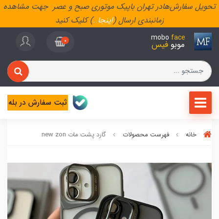
تحویل سفارش‌هادر تهران باپیک موتوری صبح و عصر جهت مشاهده
زمانبندی ارسال (
اینجا
..
) کلیک کنید
mobo
face
0
موبو
فیس
ثبت سفارش در بله
خانه
فهرست محصولات
گارد پشت مات new zon