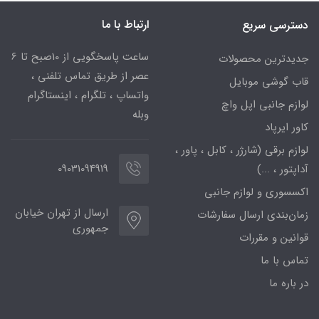
ارتباط با ما
دسترسی سریع
ساعت پاسخگویی از 10صبح تا 6
جدیدترین محصولات
عصر از طریق تماس تلفنی ،
قاب گوشی موبایل
واتساپ ، تلگرام ، اینستاگرام
لوازم جانبی اپل واچ
وبله
کاور ایرپاد
لوازم برقی (شارژر ، کابل ، پاور ،
09031094919
آداپتور ، ...)
اکسسوری و لوازم جانبی
ارسال از تهران خیابان
زمان‌بندی ارسال سفارشات
جمهوری
قوانین و مقررات
تماس با ما
در باره ما