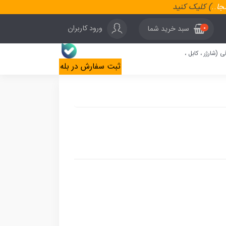
نجا
..
) کلیک کنید
ورود کاربران
سبد خرید شما
0
ی (شارژر ، کابل ،
ثبت سفارش در بله