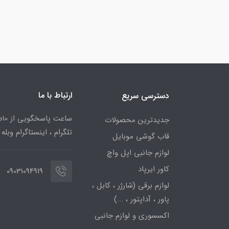
ارتباط با ما
دسترسی سریع
جدیدترین محصولات
تلگرام ، اینستاگرام وبله
قاب گوشی موبایل
لوازم جانبی اپل واچ
کاور ایرپاد
09031094919
لوازم برقی (شارژر ، کابل ،
پاور ، آداپتور ، ...)
اکسسوری و لوازم جانبی