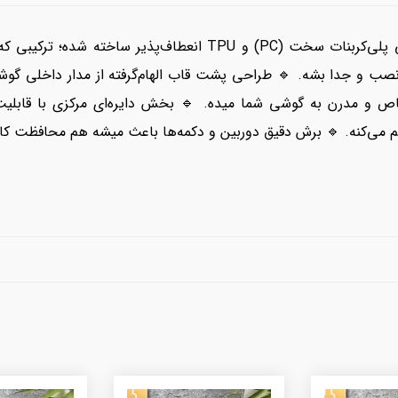
مدار الکترونیکی ✨ این قاب با متریال ترکیبی پلی‌کربنات سخت (PC) 
م می‌کنه. 🔹 برش دقیق دوربین و دکمه‌ها باعث میشه هم محافظت ک