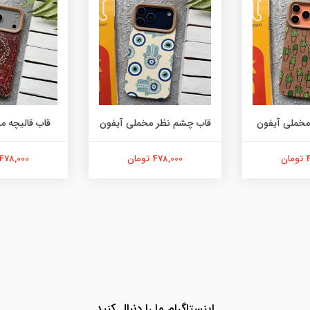
مخملی آیفون
قاب چشم نظر مخملی آیفون
قاب قالیچه م
ن
478,000 تومان
478,000 تومان
اینستاگرام ما را دنبال کنید