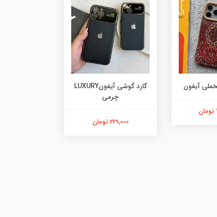
خملی آیفون
گارد گوشی آیفونLUXURY
چرمی
آیفو
229,000 تومان
478,000 تومان