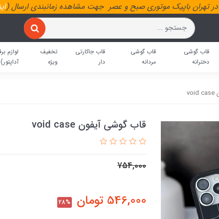
ر تهران باپیک موتوری صبح و عصر جهت مشاهده زمانبندی ارسال (
ای
قاب گوشی
قاب گوشی
قاب جاکارتی
تخفیف
لوازم برق
دخترانه
مردانه
دار
ویژه
آداپتور)
vo
قاب گوشی آیفون void case
754,000
546,000
تومان
28%