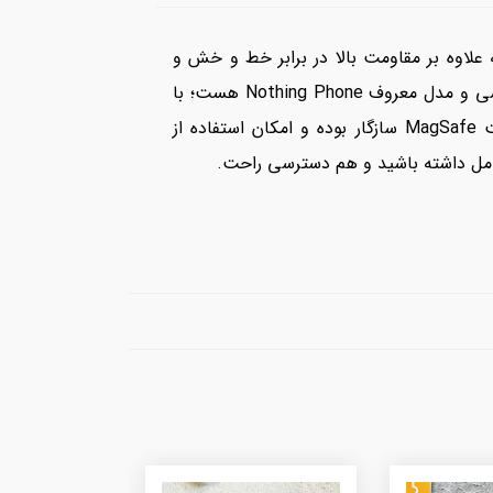
و TPU انعطاف‌پذیر ساخته شده؛ ترکیبی که علاوه بر مقاومت بالا در برابر خط و خش و
ضربه، باعث میشه قاب به‌راحتی روی گوشی نصب و جدا بشه. 🔹 طراحی پشت قاب الهام‌گرفته از مدار داخلی گوشی و مدل معروف Nothing Phone هست؛ با
خطوط ظریف و جزئیات دقیق که جلوه‌ای خاص و مدرن به گوشی شما میده. 🔹 بخش دایره‌ای مرکزی با قابلیت MagSafe سازگار بوده و امکان استفاده از
امل داشته باشید و هم دسترسی راحت.