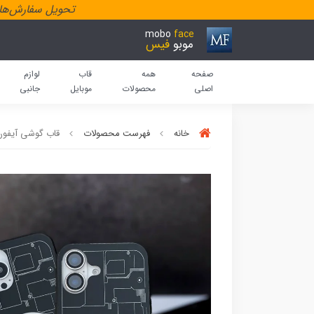
تحویل سفارش‌هاد
mobo
face
موبو
فیس
صفحه
همه
قاب
لوازم
اصلی
محصولات
موبایل
جانبی
خانه
فهرست محصولات
قاب گوشی آیفون id case