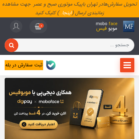
تحویل سفارش‌هادر تهران باپیک موتوری صبح و عصر جهت مشاهده
زمانبندی ارسال (
اینجا
..
) کلیک کنید
mobo
face
0
موبو
فیس
ثبت سفارش در بله