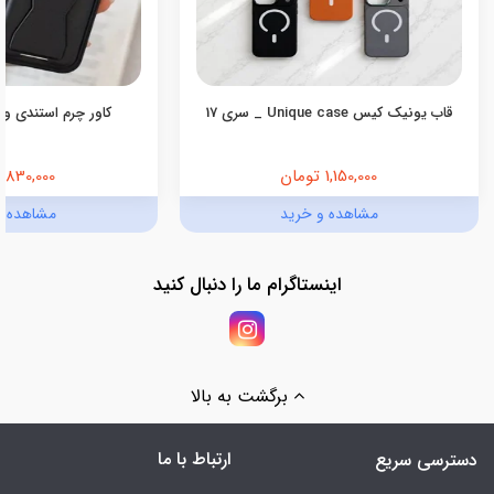
قاب یونیک کیس Unique case _ سری 17
کاور چرم استندی ول
1,150,000 تومان
830,000 تومان
مشاهده و خرید
مشاهده و
اینستاگرام ما را دنبال کنید
برگشت به بالا
ارتباط با ما
دسترسی سریع