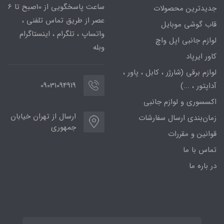
ساعت پاسخگویی از 10صبح تا 6
جدیدترین محصولات
عصر از طریق تماس تلفنی ،
قاب گوشی موبایل
واتساپ ، تلگرام ، اینستاگرام
لوازم جانبی اپل واچ
وبله
کاور ایرپاد
لوازم برقی (شارژر ، کابل ، پاور ،
09031094919
آداپتور ، ...)
اکسسوری و لوازم جانبی
ارسال از تهران خیابان
زمان‌بندی ارسال سفارشات
جمهوری
قوانین و مقررات
تماس با ما
در باره ما