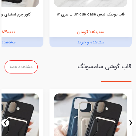
قاب یونیک کیس Unique case _ سری 17
کاور چرم استندی ول
1,150,000 تومان
830,000 تومان
مشاهده و خرید
مشاهده و
قاب گوشی سامسونگ
مشاهده همه
›
‹