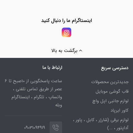
اینستاگرام ما را دنبال کنید
برگشت به بالا
ارتباط با ما
دسترسی سریع
ساعت پاسخگویی از 10صبح تا 6
جدیدترین محصولات
عصر از طریق تماس تلفنی ،
قاب گوشی موبایل
واتساپ ، تلگرام ، اینستاگرام
لوازم جانبی اپل واچ
وبله
کاور ایرپاد
لوازم برقی (شارژر ، کابل ، پاور ،
09031094919
آداپتور ، ...)