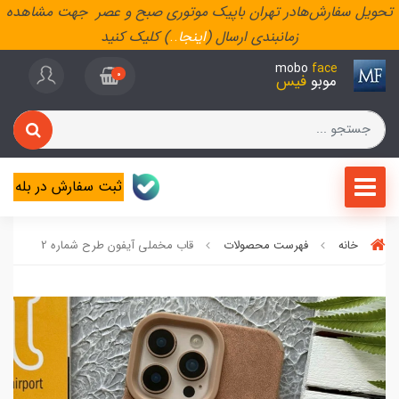
تحویل سفارش‌هادر تهران باپیک موتوری صبح و عصر جهت مشاهده
زمانبندی ارسال (
اینجا
..
) کلیک کنید
mobo
face
0
موبو
فیس
ثبت سفارش در بله
خانه
فهرست محصولات
قاب مخملی آیفون طرح شماره 2