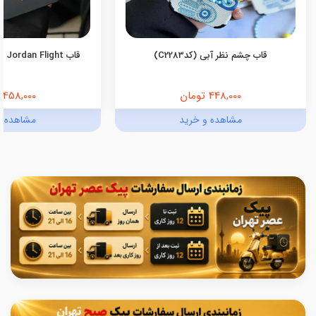
قاب چشم نظر آبی (کدC2283)
قاب Jordan Flight اندروید (کدC2055)
448,000 تومان
458,000 تومان
مشاهده و خرید
مشاهده و