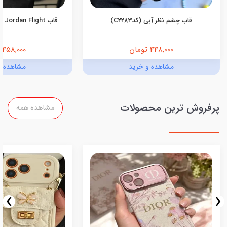
قاب چشم نظر آبی (کدC2283)
قاب Jordan Flight اندروید (کدC2055)
448,000 تومان
458,000 تومان
مشاهده و خرید
مشاهده و
پرفروش ترین محصولات
مشاهده همه
›
‹