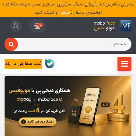
تحویل سفارش‌هادر تهران باپیک موتوری صبح و عصر جهت مشاهده
زمانبندی ارسال (
اینجا
..
) کلیک کنید
mobo
face
0
موبو
فیس
ثبت سفارش در بله