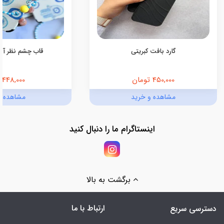
گارد بافت کبریتی
قاب چشم نظر آبی (کد
450,000 تومان
448,000 تومان
مشاهده و خرید
مشاهده و
اینستاگرام ما را دنبال کنید
برگشت به بالا
ارتباط با ما
دسترسی سریع