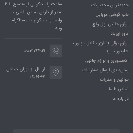
ساعت پاسخگویی از 10صبح تا 6
جدیدترین محصولات
عصر از طریق تماس تلفنی ،
قاب گوشی موبایل
واتساپ ، تلگرام ، اینستاگرام
لوازم جانبی اپل واچ
وبله
کاور ایرپاد
لوازم برقی (شارژر ، کابل ، پاور ،
09031094919
آداپتور ، ...)
اکسسوری و لوازم جانبی
ارسال از تهران خیابان
زمان‌بندی ارسال سفارشات
جمهوری
قوانین و مقررات
تماس با ما
در باره ما