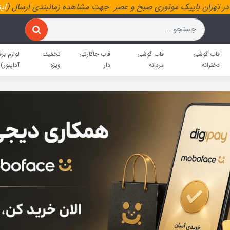
ر تهران باپیک موتوری صبح و عصر جهت مشاهده زمانبندی ارسال (
ای
قاب گوشی
قاب گوشی
قاب جاکارتی
تخفیف
لوازم برق
دخترانه
مردانه
دار
ویژه
آداپتور)