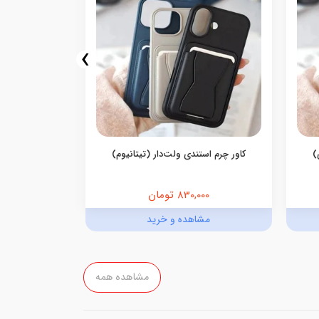
›
)
کاور چرم استندی ولت‌دار (تیتانیوم)
کاور چرم ا
830,000 تومان
,000
مشاهده و خرید
مش
مشاهده همه