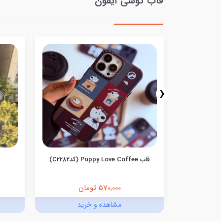
قاب گوشی آیفون
‹
(تیتانیوم)
قاب Puppy Love Coffee (کدC2282)
570,000 تومان
د
مشاهده و خرید