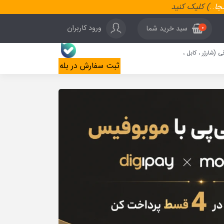
نجا
..
) کلیک کنید
ورود کاربران
سبد خرید شما
0
ی (شارژر ، کابل ،
ثبت سفارش در بله