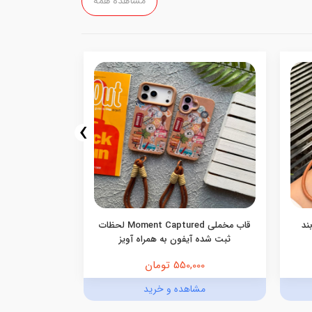
مشاهده همه
›
ند
قاب مخملی Moment Captured لحظات
ثبت شده آیفون به همراه آویز
آیفو
550,000 تومان
,000
مشاهده و خرید
مش