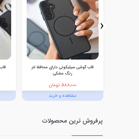
‹
گوشی Ocean Blue سامسونگ و
قاب گوشی سیلیکونی دارای محافظ لنز
قاب 
رنگ مشکی
588,000 تومان
د
مشاهده و خرید
پرفروش ترین محصولات