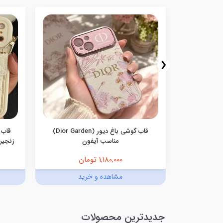
‹
سامسونگ
قاب گوشی باغ دیور (Dior Garden)
قاب 
مناسب آیفون
زنجیری
1,180,000 تومان
د
مشاهده و خرید
جدیدترین محصولات