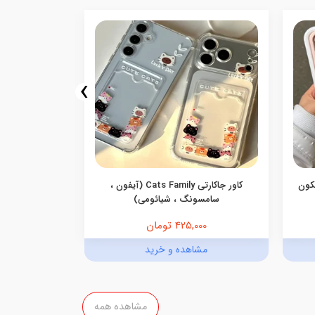
›
یکون
کاور جاکارتی Cats Family (آیفون ،
کاور گوشی جاک
سامسونگ ، شیائومی)
425,000 تومان
,000
مشاهده و خرید
مش
مشاهده همه