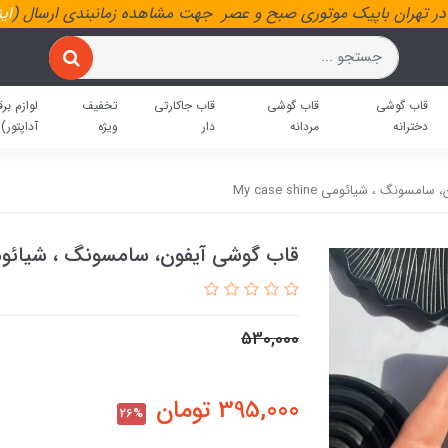
ر تهران باپیک موتوری صبح و عصر جهت مشاهده زمانبندی ارسال (
ای
قاب گوشی
قاب گوشی
قاب جاکارتی
تخفیف
لوازم برق
دخترانه
مردانه
دار
ویژه
آداپتور)
سونگ ، شیائومی My case shine
قاب گوشی آیفون، سامسونگ ، شیائومی ase shine
530,000
395,000
تومان
26%