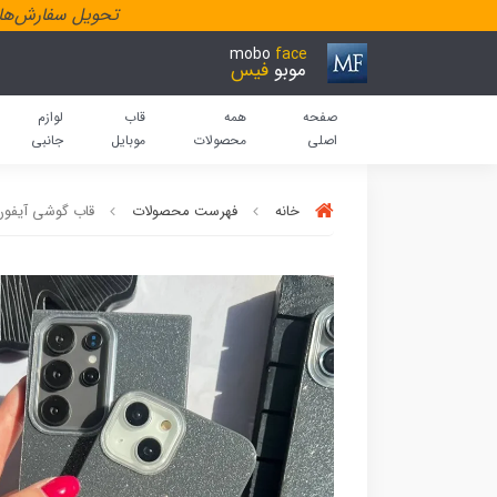
تحویل سفارش‌هاد
mobo
face
موبو
فیس
صفحه
همه
قاب
لوازم
اصلی
محصولات
موبایل
جانبی
خانه
فهرست محصولات
قاب گوشی آیفون، سام