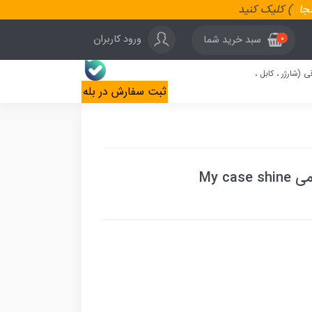
نجا
..
) کلیک کنید
ورود کاربران
سبد خرید شما
0
ی (شارژر ، کابل ،
ثبت سفارش در بله
My c