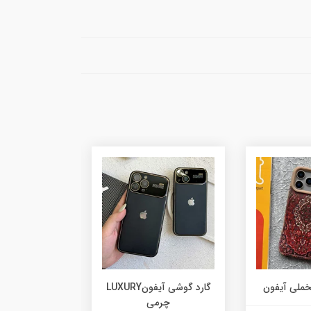
خملی آیفون
گارد گوشی آیفونLUXURY
چرمی
آیفو