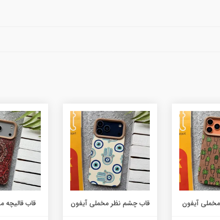
مخملی آیفون
قاب چشم نظر مخملی آیفون
قاب قالیچه م