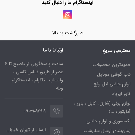
اینستاگرام ما را دنبال کنید
برگشت به بالا
ارتباط با ما
دسترسی سریع
ساعت پاسخگویی از 10صبح تا 6
جدیدترین محصولات
عصر از طریق تماس تلفنی ،
قاب گوشی موبایل
واتساپ ، تلگرام ، اینستاگرام
لوازم جانبی اپل واچ
وبله
کاور ایرپاد
لوازم برقی (شارژر ، کابل ، پاور ،
09031094919
آداپتور ، ...)
اکسسوری و لوازم جانبی
ارسال از تهران خیابان
زمان‌بندی ارسال سفارشات