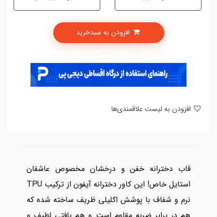
افزودن به سبدخرید
امکان پرداخت در 4 قسط با دیجی پی
افزودن به لیست علاقمندی‌ها
قاب دخترانه خفن و درخشان مخصوص عاشقان
استایل خاص! این کاور دخترانه آیفون از ترکیب TPU
نرم و شفاف با پوشش اکلیلی ظریف ساخته شده که
هم در برابر ضربه مقاوم است و هم بافتی لطیف و