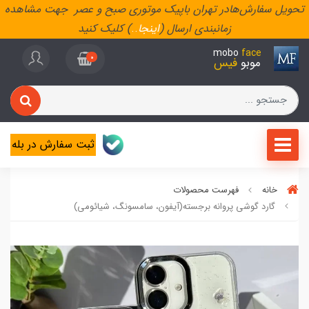
تحویل سفارش‌هادر تهران باپیک موتوری صبح و عصر جهت مشاهده
زمانبندی ارسال (
اینجا
..
) کلیک کنید
mobo
face
0
موبو
فیس
ثبت سفارش در بله
خانه
فهرست محصولات
گارد گوشی پروانه برجسته(آیفون، سامسونگ، شیائومی)