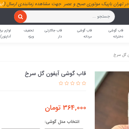
ر تهران باپیک موتوری صبح و عصر جهت مشاهده زمانبندی ارسال (
ای
قاب گوشی
قاب گوشی
قاب جاکارتی
تخفیف
لوازم برق
دخترانه
مردانه
دار
ویژه
آداپتور)
ن گل سرخ
قاب گوشی آیفون گل سرخ
364,000
تومان
انتخاب مدل گوشی: