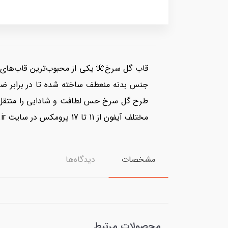
قاب گل سرخ🌺 یکی از محبوب‌ترین قاب‌های م
جنس بدنه منعطف ساخته شده تا در برابر ض
طرح گل سرخ حس لطافت و شادابی را منتقل می
مختلف آیفون از 11 تا 17 پرومکس در سایت moboface.ir موجود است و به‌صورت دقیق و خوش‌دست طراحی شده است.
مشخصات
دیدگاه‌ها
محصولات مرتبط