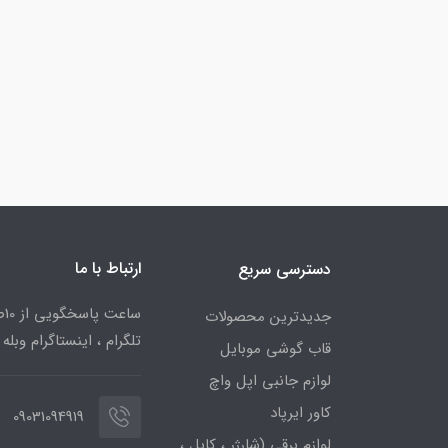
ارتباط با ما
دسترسی سریع
جدیدترین محصولات
تلگرام ، اینستاگرام وبله
قاب گوشی موبایل
لوازم جانبی اپل واچ
کاور ایرپاد
09031094919
لوازم برقی (شارژر ، کابل ،