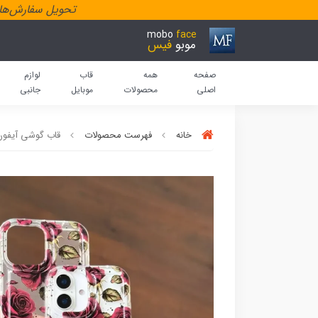
تحویل سفارش‌هاد
mobo
face
موبو
فیس
صفحه
همه
قاب
لوازم
اصلی
محصولات
موبایل
جانبی
خانه
فهرست محصولات
قاب گوشی آیفو