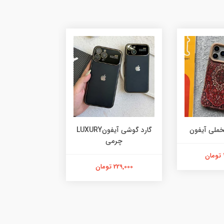
خملی آیفون
گارد گوشی آیفونLUXURY
چرمی
آیفو
229,000 تومان
478,000 تومان