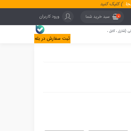
نجا
..
) کلیک کنید
ورود کاربران
سبد خرید شما
0
ی (شارژر ، کابل ،
ثبت سفارش در بله