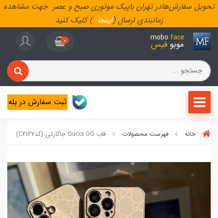
تحویل سفارش‌هادر تهران باپیک موتوری صبح و عصر جهت مشاهده
زمانبندی ارسال (
اینجا
..
) کلیک کنید
mobo
face
0
موبو
فیس
ثبت سفارش در بله
خانه
فهرست محصولات
قاب Gucci GG جاکارتی (کدC2127)