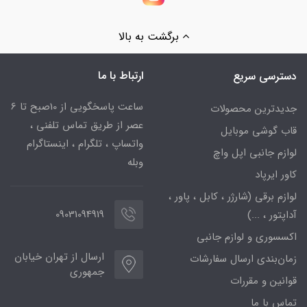
برگشت به بالا
ارتباط با ما
دسترسی سریع
ساعت پاسخگویی از 10صبح تا 6
جدیدترین محصولات
عصر از طریق تماس تلفنی ،
قاب گوشی موبایل
واتساپ ، تلگرام ، اینستاگرام
لوازم جانبی اپل واچ
وبله
کاور ایرپاد
لوازم برقی (شارژر ، کابل ، پاور ،
09031094919
آداپتور ، ...)
اکسسوری و لوازم جانبی
ارسال از تهران خیابان
زمان‌بندی ارسال سفارشات
جمهوری
قوانین و مقررات
تماس با ما