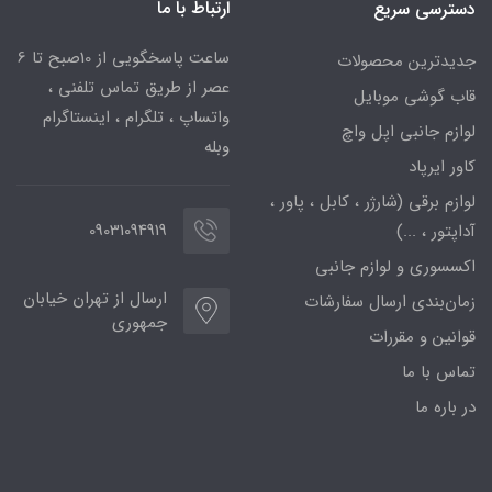
ارتباط با ما
دسترسی سریع
ساعت پاسخگویی از 10صبح تا 6
جدیدترین محصولات
عصر از طریق تماس تلفنی ،
قاب گوشی موبایل
واتساپ ، تلگرام ، اینستاگرام
لوازم جانبی اپل واچ
وبله
کاور ایرپاد
لوازم برقی (شارژر ، کابل ، پاور ،
09031094919
آداپتور ، ...)
اکسسوری و لوازم جانبی
ارسال از تهران خیابان
زمان‌بندی ارسال سفارشات
جمهوری
قوانین و مقررات
تماس با ما
در باره ما