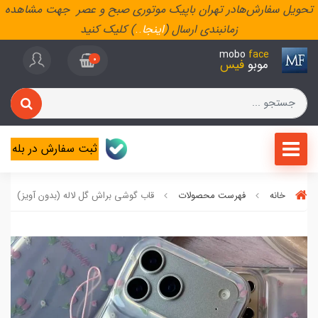
تحویل سفارش‌هادر تهران باپیک موتوری صبح و عصر جهت مشاهده
زمانبندی ارسال (
اینجا
..
) کلیک کنید
mobo
face
0
موبو
فیس
ثبت سفارش در بله
خانه
فهرست محصولات
قاب گوشی براش گل لاله (بدون آویز)