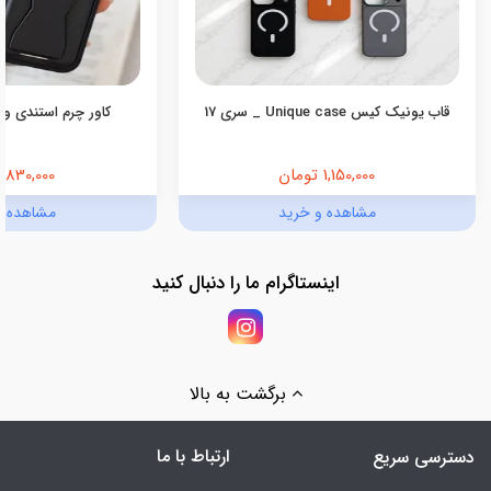
قاب یونیک کیس Unique case _ سری 17
کاور چرم استندی ول
1,150,000 تومان
830,000 تومان
مشاهده و خرید
مشاهده و
اینستاگرام ما را دنبال کنید
برگشت به بالا
ارتباط با ما
دسترسی سریع