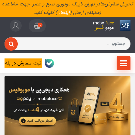
تحویل سفارش‌هادر تهران باپیک موتوری صبح و عصر جهت مشاهده
زمانبندی ارسال (
اینجا
..
) کلیک کنید
mobo
face
0
موبو
فیس
ثبت سفارش در بله