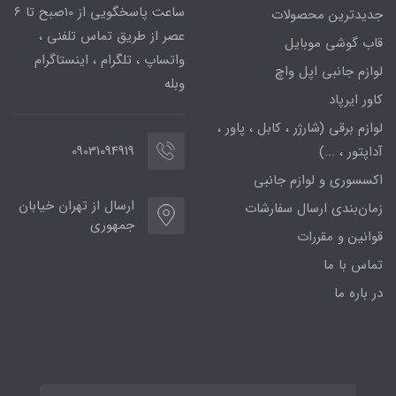
ساعت پاسخگویی از 10صبح تا 6
جدیدترین محصولات
عصر از طریق تماس تلفنی ،
قاب گوشی موبایل
واتساپ ، تلگرام ، اینستاگرام
لوازم جانبی اپل واچ
وبله
کاور ایرپاد
لوازم برقی (شارژر ، کابل ، پاور ،
09031094919
آداپتور ، ...)
اکسسوری و لوازم جانبی
ارسال از تهران خیابان
زمان‌بندی ارسال سفارشات
جمهوری
قوانین و مقررات
تماس با ما
در باره ما