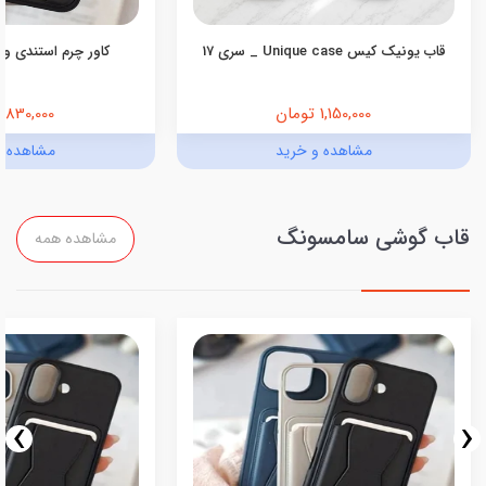
قاب یونیک کیس Unique case _ سری 17
کاور چرم استندی ول
1,150,000 تومان
830,000 تومان
مشاهده و خرید
مشاهده و
قاب گوشی سامسونگ
مشاهده همه
›
‹